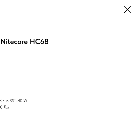
Nitecore HC68
minus SST-40-W
00 Лм