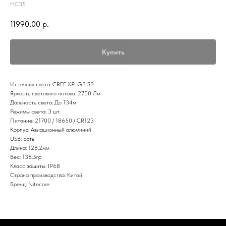
HC35
11990,00
р.
Купить
Источник света: CREE XP-G3 S3
Яркость светового потока: 2700 Лм
Дальность света: До 134м
Режимы света: 3 шт
Питание: 21700 / 18650 / CR123
Корпус: Авиационный алюминий
USB: Есть
Длина: 128.2мм
Вес: 138.5гр
Класс защиты: IP68
Страна производства: Китай
Бренд: Nitecore