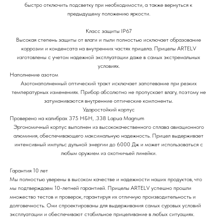
быстро отключить подсветку при необходимости, а также вернуться к
предыдущему положению яркости.
Класс защиты IP67
Высокая степень защиты от влаги и пыли полностью исключает образование
коррозии и конденсата на внутренних частях прицела. Прицелы ARTELV
изготовлены с учетом надежной эксплуатации даже в самых экстремальных
условиях.
Наполнение азотом
Азотонаполненный оптический тракт исключает запотевание при резких
температурных изменениях. Прибор абсолютно не пропускает влагу, поэтому не
затуманиваются внутренние оптические компоненты.
Ударостойкий корпус
Проверено на калибрах 375 H&H, .338 Lapua Magnum
Эргономичный корпус выполнен из высококачественного сплава авиационного
алюминия, обеспечивающего максимальную надежность. Прицел выдерживает
интенсивный импульс дульной энергии до 6000 Дж и может использоваться с
любым оружием из охотничьей линейки.
Гарантия 10 лет
Мы полностью уверены в высоком качестве и надежности наших продуктов, что
мы подтверждаем 10-летней гарантией. Прицелы ARTELV успешно прошли
множество тестов и проверок, гарантируя их отличную производительность и
долговечность. Они спроектированы для выдерживания самых суровых условий
эксплуатации и обеспечивают стабильное прицеливание в любых ситуациях.