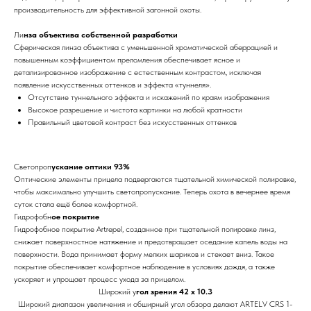
производительность для эффективной загонной охоты.
Ли
нза объектива собственной разработки
Сферическая линза объектива с уменьшенной хроматической аберрацией и
повышенным коэффициентом преломления обеспечивает ясное и
детализированное изображение с естественным контрастом, исключая
появление искусственных оттенков и эффекта «туннеля».
Отсутствие туннельного эффекта и искажений по краям изображения
Высокое разрешение и чистота картинки на любой кратности
Правильный цветовой контраст без искусственных оттенков
Светопроп
ускание оптики 93%
Оптические элементы прицела подвергаются тщательной химической полировке,
чтобы максимально улучшить светопропускание. Теперь охота в вечернее время
суток стала ещё более комфортной.
Гидрофобн
ое покрытие
Гидрофобное покрытие Artrepel, созданное при тщательной полировке линз,
снижает поверхностное натяжение и предотвращает оседание капель воды на
поверхности. Вода принимает форму мелких шариков и стекает вниз. Такое
покрытие обеспечивает комфортное наблюдение в условиях дождя, а также
ускоряет и упрощает процесс ухода за прицелом.
Широкий у
гол зрения 42 x 10.3
Широкий диапазон увеличения и обширный угол обзора делают ARTELV CRS 1-