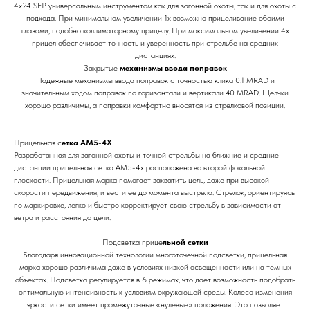
4x24 SFP универсальным инструментом как для загонной охоты, так и для охоты с
подхода. При минимальном увеличении 1x возможно прицеливание обоими
глазами, подобно коллиматорному прицелу. При максимальном увеличении 4x
прицел обеспечивает точность и уверенность при стрельбе на средних
дистанциях.
Закрытые
механизмы ввода поправок
Надежные механизмы ввода поправок с точностью клика 0.1 MRAD и
значительным ходом поправок по горизонтали и вертикали 40 MRAD. Щелчки
хорошо различимы, а поправки комфортно вносятся из стрелковой позиции.
Прицельная с
етка AM5-4X
Разработанная для загонной охоты и точной стрельбы на ближние и средние
дистанции прицельная сетка AM5-4x расположена во второй фокальной
плоскости. Прицельная марка помогает захватить цель, даже при высокой
скорости передвижения, и вести ее до момента выстрела. Стрелок, ориентируясь
по маркировке, легко и быстро корректирует свою стрельбу в зависимости от
ветра и расстояния до цели.
Подсветка прице
льной сетки
Благодаря инновационной технологии многоточечной подсветки, прицельная
марка хорошо различима даже в условиях низкой освещенности или на темных
объектах. Подсветка регулируется в 6 режимах, что дает возможность подобрать
оптимальную интенсивность к условиям окружающей среды. Колесо изменения
яркости сетки имеет промежуточные «нулевые» положения. Это позволяет