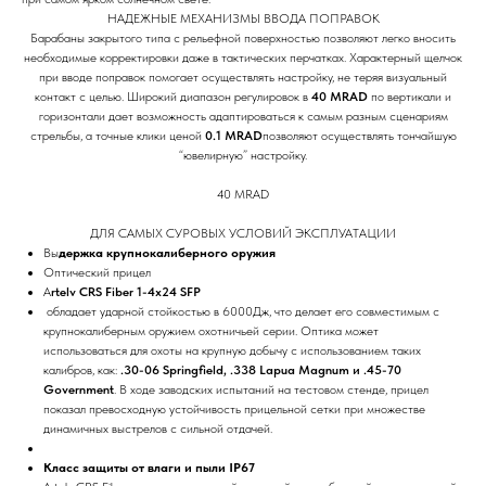
НАДЕЖНЫЕ МЕХАНИЗМЫ ВВОДА ПОПРАВОК
Барабаны закрытого типа с рельефной поверхностью позволяют легко вносить
необходимые корректировки даже в тактических перчатках. Характерный щелчок
при вводе поправок помогает осуществлять настройку, не теряя визуальный
контакт с целью. Широкий диапазон регулировок в
40 MRAD
по вертикали и
горизонтали дает возможность адаптироваться к самым разным сценариям
стрельбы, а точные клики ценой
0.1 MRAD
позволяют осуществлять тончайшую
“ювелирную” настройку.
40 MRAD
ДЛЯ САМЫХ СУРОВЫХ УСЛОВИЙ ЭКСПЛУАТАЦИИ
Вы
держка крупнокалиберного оружия
Оптический прицел
A
rtelv CRS Fiber 1-4x24 SFP
обладает ударной стойкостью в 6000Дж, что делает его совместимым с
крупнокалиберным оружием охотничьей серии. Оптика может
использоваться для охоты на крупную добычу с использованием таких
калибров, как:
.30-06 Springfield, .338 Lapua Magnum и .45-70
Government
. В ходе заводских испытаний на тестовом стенде, прицел
показал превосходную устойчивость прицельной сетки при множестве
динамичных выстрелов с сильной отдачей.
Класс защиты от влаги и пыли IP67