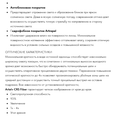
Антибликовое покрытие
Предотвращает отражение света и образование бликов при ярком
солнечном свете. Даже в ясную солнечную погоду, современная оптика дает
возможность осуществлять точную стрельбу по направлению в сторону
источника света.
Г
идрофобное покрытие Artrepel
Исключает удержание влаги на поверхности линзы. Минимальное
поверхностное натяжение эффективно отталкивает влагу, сохраняя отличную
видимость в условиях сильных осадков и повышенной влажности.
ОПТИЧЕСКИЕ ХАРАКТЕРИСТИКИ
Минимальная кратность в виде истинной единицы способствует максимально
широкому охвату локации, что в сочетании с оптимальным выносом выходного
зрачка дает возможность быстро обнаруживать потенциальные цели и
осуществлять оперативное прицеливание двумя глазами. Переменное повышение
оптической кратности до 4х позволяет проанализировать убойные зоны цели на
средней дистанции и осуществить точный прицельный выстрел не оставив
подранка. Вне зависимости от установленной кратности,
Artelv CRS Fiber
гарантирует четкое изображение от края до края.
Светопропускная способность
93%
Увеличение
1х - 4х
Угол зрения