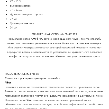
42 х 10.3
Выходной зрачок
9.5 - 6 мм
Удаление выходного зрачка
97 мм
Диаметр объектива
24 мм
ПРИЦЕЛЬНАЯ СЕТКА AMF1-4X SFP
Прицельная сетка
AMF1-4X
, заточенная под динамичную и точную стрельбу,
является оптимальным решением для загонной охоты и тактических маневров.
Минималистичная разметка сетки во второй фокальной плоскости исключает
перекрытие цели вне зависимости от установленной кратности, что позволяет
комфортно сопровождать подвижные объекты до осуществления выстрела.
ПОДСВЕТКА СЕТКИ FIBER
Одним из характерных преимуществ линейки
F
iber
является уникальная технология оптоволоконной подсветки прицельной сетки.
Тонкая оптоволоконная нить незаметна при выключенной подсветки, но в момент
пропускания света гарантирует его идеальную фокусировку в центральной точке.
Подсветка сетки
Fiber
позволяет исключить слияние прицельной марки с
объектом или сложным фоном локации, способствуя эффективной стрельбе даже
при самом ярком солнечном свете.