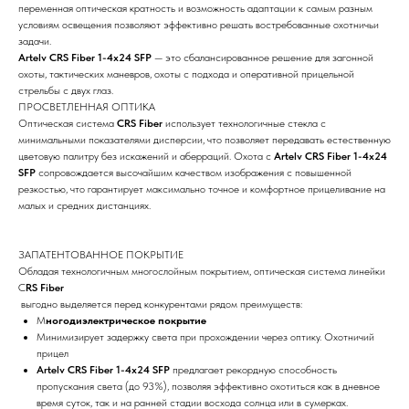
переменная оптическая кратность и возможность адаптации к самым разным
условиям освещения позволяют эффективно решать востребованные охотничьи
задачи.
Artelv CRS Fiber 1-4x24 SFP
— это сбалансированное решение для загонной
охоты, тактических маневров, охоты с подхода и оперативной прицельной
стрельбы с двух глаз.
ПРОСВЕТЛЕННАЯ ОПТИКА
Оптическая система
CRS Fiber
использует технологичные стекла с
минимальными показателями дисперсии, что позволяет передавать естественную
цветовую палитру без искажений и аберраций. Охота с
Artelv CRS Fiber 1-4x24
SFP
сопровождается высочайшим качеством изображения с повышенной
резкостью, что гарантирует максимально точное и комфортное прицеливание на
малых и средних дистанциях.
ЗАПАТЕНТОВАННОЕ ПОКРЫТИЕ
Обладая технологичным многослойным покрытием, оптическая система линейки
C
RS Fiber
выгодно выделяется перед конкурентами рядом преимуществ:
М
ногодиэлектрическое покрытие
Минимизирует задержку света при прохождении через оптику. Охотничий
прицел
Artelv CRS Fiber 1-4x24 SFP
предлагает рекордную способность
пропускания света (до 93%), позволяя эффективно охотиться как в дневное
время суток, так и на ранней стадии восхода солнца или в сумерках.