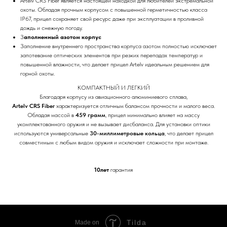
Artelv CRS Fiber является настоящей находкой для любителей экстремальной
охоты. Обладая прочным корпусом с повышенной герметичностью класса
IP67, прицел сохраняет свой ресурс даже при эксплуатации в проливной
дождь и снежную погоду.
З
аполненный азотом корпус
Заполнение внутреннего пространства корпуса азотом полностью исключает
запотевание оптических элементов при резких перепадах температур и
повышенной влажности, что делает прицел Artelv идеальным решением для
горной охоты.
КОМПАКТНЫЙ И ЛЕГКИЙ
Благодаря корпусу из авиационного алюминиевого сплава,
Artelv CRS Fiber
характеризуется отличным балансом прочности и малого веса.
Обладая массой в
459 грамм
, прицел минимально влияет на массу
укомплектованного оружия и не вызывает дисбаланса. Для установки оптики
используются универсальные
30-миллиметровые кольца
, что делает прицел
совместимым с любым видом оружия и исключает сложности при монтаже.
10лет
гарантия
Tilda
Made on