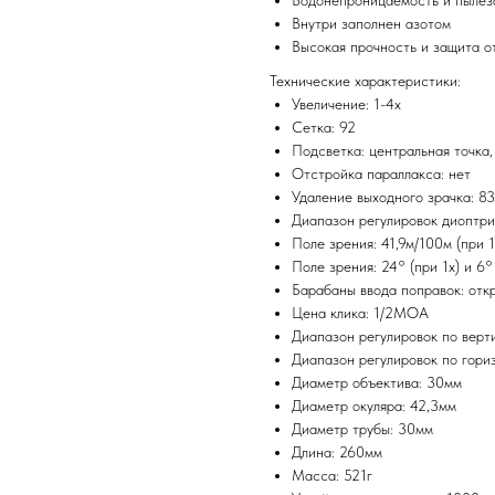
Водонепроницаемость и пыле
Внутри заполнен азотом
Высокая прочность и защита о
Технические характеристики:
Увеличение: 1-4х
Сетка: 92
Подсветка: центральная точка,
Отстройка параллакса: нет
Удаление выходного зрачка: 83
Диапазон регулировок диоптри
Поле зрения: 41,9м/100м (при 1
Поле зрения: 24° (при 1x) и 6°
Барабаны ввода поправок: отк
Цена клика: 1/2MOA
Диапазон регулировок по вер
Диапазон регулировок по гор
Диаметр объектива: 30мм
Диаметр окуляра: 42,3мм
Диаметр трубы: 30мм
Длина: 260мм
Масса: 521г