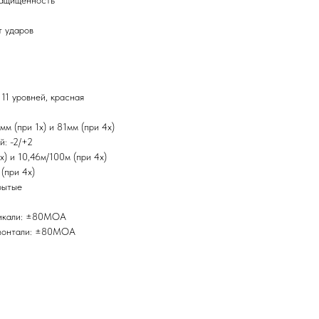
защищённость
т ударов
 11 уровней, красная
мм (при 1x) и 81мм (при 4x)
й: -2/+2
x) и 10,46м/100м (при 4x)
 (при 4x)
рытые
тикали: ±80MOA
изонтали: ±80MOA