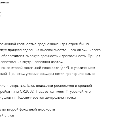
ванная
)
еременной кратностью предназначен для стрельбы на
рпус прицела сделан из высококачественного алюминиевого
о обеспечивает высокую прочность и долговечность. Прицел
 запотевания внутри заполнен азотом.
ая во второй фокальной плоскости (SFP), с увеличением
нкой. При этом угловые размеры сетки пропорционально
кие и открытые. Блок подсветки расположен в средней
арейки типа CR2032. Подсветка имеет 11 уровней, что
 условия. Подсвечивается центральная точка.
 во второй фокальной плоскости
ый сплав