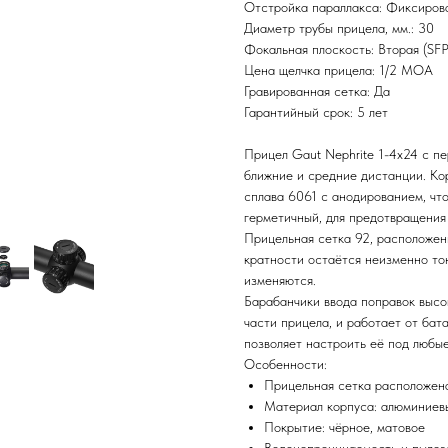
Отстройка параллакса: Фиксиро
Диаметр трубы прицела, мм.: 30
Фокальная плоскость: Вторая (SFP
Цена щелчка прицела: 1/2 MOA
Гравированная сетка: Да
Гарантийный срок: 5 лет
Прицел Gaut Nephrite 1-4x24 с п
ближние и средние дистанции. Ко
сплава 6061 с анодированием, чт
герметичный, для предотвращения
Прицельная сетка 92, расположенн
кратности остаётся неизменно то
изменяются.
Барабанчики ввода поправок высо
части прицела, и работает от бат
позволяет настроить её под любые
Особенности:
Прицельная сетка расположена
Материал корпуса: алюминиев
Покрытие: чёрное, матовое