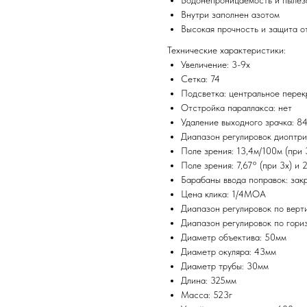
Водонепроницаемость и пыле
Внутри заполнен азотом
Высокая прочность и защита о
Технические характеристики:
Увеличение: 3-9х
Сетка: 74
Подсветка: центральное перекр
Отстройка параллакса: нет
Удаление выходного зрачка: 84
Диапазон регулировок диоптри
Поле зрения: 13,4м/100м (при 
Поле зрения: 7,67° (при 3x) и 
Барабаны ввода поправок: зак
Цена клика: 1/4MOA
Диапазон регулировок по вер
Диапазон регулировок по гор
Диаметр объектива: 50мм
Диаметр окуляра: 43мм
Диаметр трубы: 30мм
Длина: 325мм
Масса: 523г