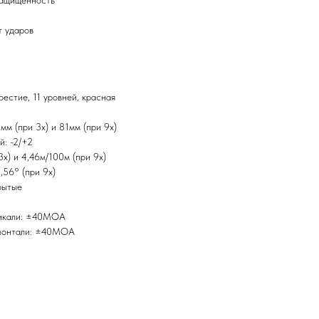
защищённость
т ударов
естие, 11 уровней, красная
мм (при 3x) и 81мм (при 9x)
й: -2/+2
3x) и 4,46м/100м (при 9x)
2,56° (при 9x)
рытые
тикали: ±40MOA
изонтали: ±40MOA