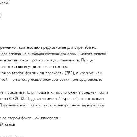
ванная
)
еременной кратностью предназначен для стрельбы на
цела сделан из высококачественного алюминиевого сплава
ечивает высокую прочность и долговечность. Прицел
 запотевания внутри заполнен азотом.
ая во второй фокальной плоскости (SFP), с увеличением
нкой. При этом угловые размеры сетки пропорционально
ие и закрытые. Блок подсветки расположен в средней части
типа CR2032. Подсветка имеет 11 уровней, что позволяет
 Подсвечивается полностью всё центральное перекрестие.
 во второй фокальной плоскости
ый сплав