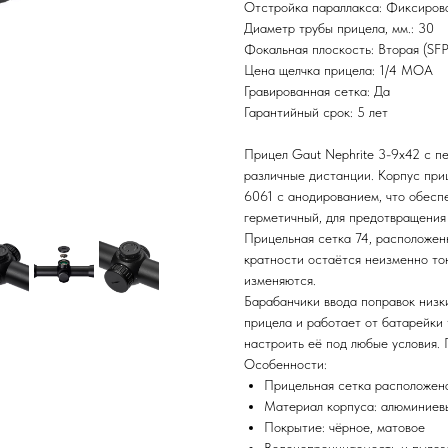
Отстройка параллакса: Фиксиро
Диаметр трубы прицела, мм.: 30
Фокальная плоскость: Вторая (SFP
Цена щелчка прицела: 1/4 MOA
Гравированная сетка: Да
Гарантийный срок: 5 лет
Прицел Gaut Nephrite 3-9x42 с п
различные дистанции. Корпус при
6061 с анодированием, что обесп
герметичный, для предотвращения
Прицельная сетка 74, расположенн
кратности остаётся неизменно то
изменяются.
Барабанчики ввода поправок низк
прицела и работает от батарейки 
настроить её под любые условия.
Особенности:
Прицельная сетка расположена
Материал корпуса: алюминиев
Покрытие: чёрное, матовое