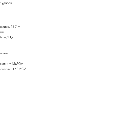
т ударов
ктиве, 13,7-∞
3мм
: -2/+1,75
рытые
тикали: ±45MOA
изонтали: ±45MOA