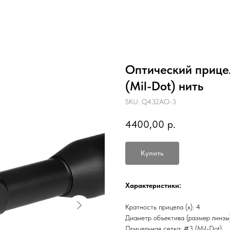
Оптический прицел
(Mil-Dot) нить
SKU:
Q432AO-3
4400,00
р.
Купить
Характеристики:
Кратность прицела (х): 4
Диаметр объектива (размер линзы)
Прицельная сетка: #3 (Mil-Dot)