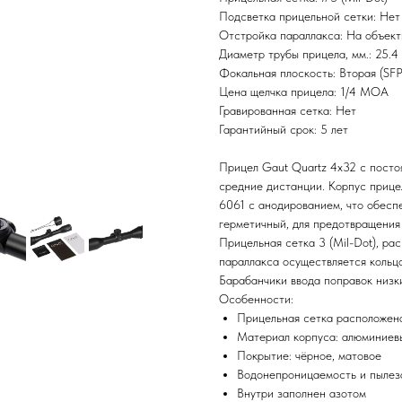
Подсветка прицельной сетки: Нет
Отстройка параллакса: На объект
Диаметр трубы прицела, мм.: 25.4
Фокальная плоскость: Вторая (SFP
Цена щелчка прицела: 1/4 MOA
Гравированная сетка: Нет
Гарантийный срок: 5 лет
Прицел Gaut Quartz 4x32 с посто
средние дистанции. Корпус прице
6061 с анодированием, что обесп
герметичный, для предотвращения
Прицельная сетка 3 (Mil-Dot), ра
параллакса осуществляется кольцо
Барабанчики ввода поправок низк
Особенности:
Прицельная сетка расположена
Материал корпуса: алюминиев
Покрытие: чёрное, матовое
Водонепроницаемость и пыле
Внутри заполнен азотом