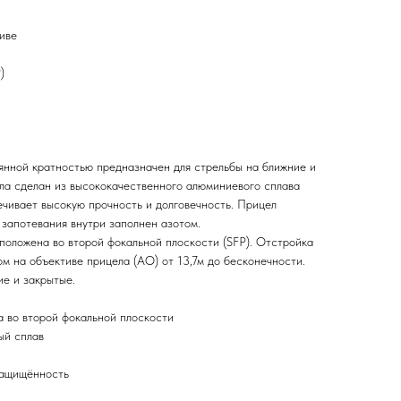
иве
)
янной кратностью предназначен для стрельбы на ближние и
ла сделан из высококачественного алюминиевого сплава
ечивает высокую прочность и долговечность. Прицел
 запотевания внутри заполнен азотом.
сположена во второй фокальной плоскости (SFP). Отстройка
м на объективе прицела (AO) от 13,7м до бесконечности.
ие и закрытые.
 во второй фокальной плоскости
ый сплав
защищённость