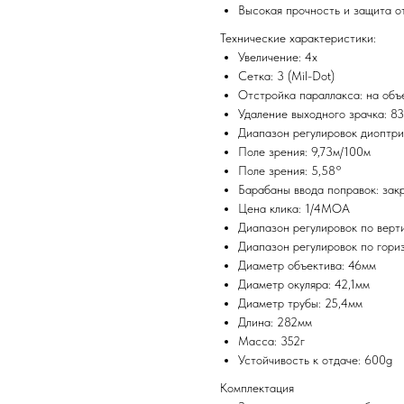
Высокая прочность и защита о
Технические характеристики:
Увеличение: 4x
Сетка: 3 (Mil-Dot)
Отстройка параллакса: на объе
Удаление выходного зрачка: 8
Диапазон регулировок диоптрий
Поле зрения: 9,73м/100м
Поле зрения: 5,58°
Барабаны ввода поправок: зак
Цена клика: 1/4MOA
Диапазон регулировок по вер
Диапазон регулировок по гор
Диаметр объектива: 46мм
Диаметр окуляра: 42,1мм
Диаметр трубы: 25,4мм
Длина: 282мм
Масса: 352г
Устойчивость к отдаче: 600g
Комплектация