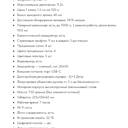
Максимальное увеличение: 11,2х
Цена 1 клика: 1,3 см на 100 м
Вынос выходного зрачка: 40 мм
Дистанция обнаружения человека: 1818 метров
Лазерный дальномер: есть, до 1000 м, 2 режима работы, длина волны
905 нм
Баллистический калькулятор: есть
Стрелковые профили: 9 шт, в каждом 3 дистанции
Прицельные сетки: 8 шт
Цвета прицельных сеток: 4
Цветовые палитры: 5 шт
Видеовыход: есть
Аккумулятор — сменный, тип 26650
Внешнее питание: порт USB-C
Диоптрийная регулировка окуляра: -5/+5 Дптр
Фокусировка объектива: ручная, от 5 м до бесконечности
Материал корпуса: высокопрочный алюминиевый сплав
Масса: 730 грамма (без элемента питания)
Габариты: 225х100х62 мм
Рабочее время: 7 часов
Wi-Fi: есть
Фото и видеозапись: есть
Встроенная память: 32 Гб
Цифровой компас — да
Датчик завала оружия - да