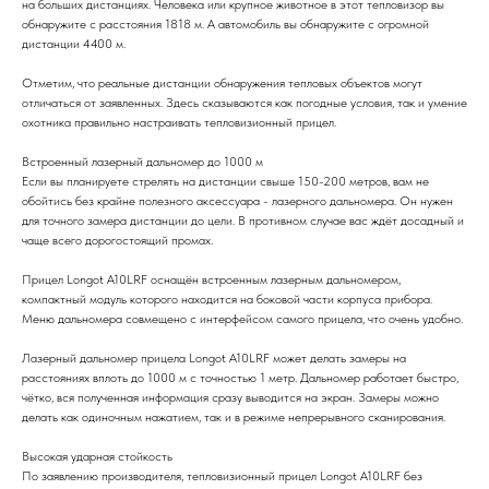
на больших дистанциях. Человека или крупное животное в этот тепловизор вы
обнаружите с расстояния 1818 м. А автомобиль вы обнаружите с огромной
дистанции 4400 м.
Отметим, что реальные дистанции обнаружения тепловых объектов могут
отличаться от заявленных. Здесь сказываются как погодные условия, так и умение
охотника правильно настраивать тепловизионный прицел.
Встроенный лазерный дальномер до 1000 м
Если вы планируете стрелять на дистанции свыше 150-200 метров, вам не
обойтись без крайне полезного аксессуара - лазерного дальномера. Он нужен
для точного замера дистанции до цели. В противном случае вас ждёт досадный и
чаще всего дорогостоящий промах.
Прицел Longot A10LRF оснащён встроенным лазерным дальномером,
компактный модуль которого находится на боковой части корпуса прибора.
Меню дальномера совмещено с интерфейсом самого прицела, что очень удобно.
Лазерный дальномер прицела Longot A10LRF может делать замеры на
расстояниях вплоть до 1000 м с точностью 1 метр. Дальномер работает быстро,
чётко, вся полученная информация сразу выводится на экран. Замеры можно
делать как одиночным нажатием, так и в режиме непрерывного сканирования.
Высокая ударная стойкость
По заявлению производителя, тепловизионный прицел Longot A10LRF без