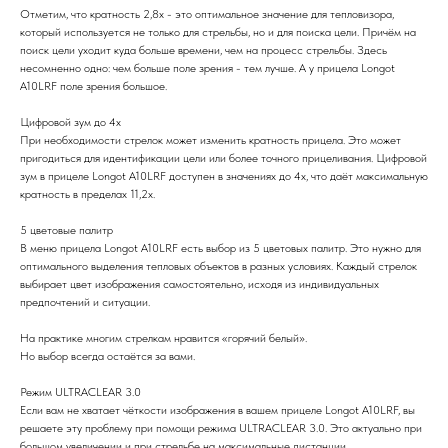
Отметим, что кратность 2,8х - это оптимальное значение для тепловизора,
который используется не только для стрельбы, но и для поиска цели. Причём на
поиск цели уходит куда больше времени, чем на процесс стрельбы. Здесь
несомненно одно: чем больше поле зрения - тем лучше. А у прицела Longot
A10LRF поле зрения большое.
Цифровой зум до 4х
При необходимости стрелок может изменить кратность прицела. Это может
пригодиться для идентификации цели или более точного прицеливания. Цифровой
зум в прицеле Longot A10LRF доступен в значениях до 4х, что даёт максимальную
кратность в пределах 11,2х.
5 цветовые палитр
В меню прицела Longot A10LRF есть выбор из 5 цветовых палитр. Это нужно для
оптимального выделения тепловых объектов в разных условиях. Каждый стрелок
выбирает цвет изображения самостоятельно, исходя из индивидуальных
предпочтений и ситуации.
На практике многим стрелкам нравится «горячий белый».
Но выбор всегда остаётся за вами.
Режим ULTRACLEAR 3.0
Если вам не хватает чёткости изображения в вашем прицеле Longot A10LRF, вы
решаете эту проблему при помощи режима ULTRACLEAR 3.0. Это актуально при
большом увеличении и при стрельбе на максимальные дистанции.