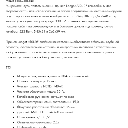
Наши рекомендации
Мы рекомендуем тепловизионный прицел Longot A10LRF для любых видов
зверовых охот и для использовании на любом спортивном или охотничьем оружии
под стандартные винтовочные калибры типа .308 Win, 30-06, 7,62х54R и т. д.
вплоть до магнум-калибров вроде .338 LM. Конечно, этот прицел отлично
покажет себя и на самозарядном или болтовом оружии под промежуточные
калибры: .223 Rem, 5,45х39 и 7,62х39 мм.
Прицел Longot A10LRF снабжён качественным объективом с большой глубиной
резкости, чувствительной матрицей и контрастным дисплеем с качественным
изображением. Эти свойства прицела позволяют решать охотничьи задачи в
сложных условиях и на любых разумных дистанциях.
ТТХ
Матрица: Vox, неохлаждаемая, 384х288 пикселей
Плотность матрицы: 12 мкм
Чувствительность NETD: ≤40мК
Частота обновления кадра: 50 Гц
Калибровка: ручная или автоматическая
Объектив: германиевый, светосильный F1,0
Фокусное расстояние объектива: 35 мм
Дисплей: АМOLED 1024х768 пикселей
Поле зрения: 7,5°×5,5°
Оптическое увеличение: 2,8x
Цифровой зум: до 4x