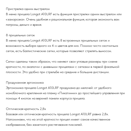
Пристрелка одним выстрелом
В меню прицела Longot A10LRF есть функция пристрелки одним выстрелом или
«заморозка». Очень удобная и рациональная функция, которая экономить вам
патроны, деньги и время.
8 прицельных сеток
В меню прицела Longot A10LRF есть 8 встроенных прицельных сеток и
возможность выбора одного из 4-х цветов для них. Помимо чисто охотничьих
сеток, есть баллистические сетки, которые позволяют стрелять выносом.
Сетки сделаны таким образом, что меняют свои угловые размеры при смене
кратности, по аналогии с дневными прицелами с сетками в первой фокальной
плоскости. Это удобно при стрельбе на средние и большие дистанции.
Продуманная эргономика
Эргономика прицела Longot A10LRF продумана до мелочей: от удобного
моноблочного крепления на планку «Пикатинни» до простейшего управления при
помощи 4 кнопок на верхней панели корпуса прицела.
Оптическая кратность 2,8х
Базовая или оптическая кратность прицела Longot A10LRF равна 2,8х.
Напоминаем, что на этой кратности прицел имеет самое качественное
изображение, без заметного растягивания пикселей.