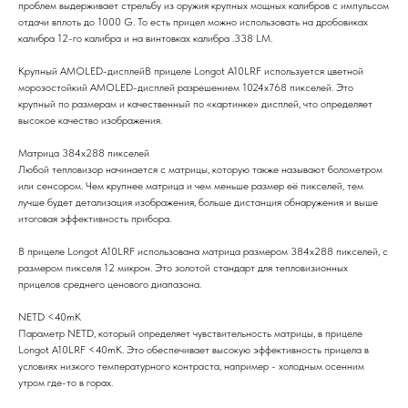
проблем выдерживает стрельбу из оружия крупных мощных калибров с импульсом
отдачи вплоть до 1000 G. То есть прицел можно использовать на дробовиках
калибра 12-го калибра и на винтовках калибра .338 LM.
Крупный АМOLED-дисплейВ прицеле Longot A10LRF используется цветной
морозостойкий АМOLED-дисплей разрешением 1024х768 пикселей. Это
крупный по размерам и качественный по «картинке» дисплей, что определяет
высокое качество изображения.
Матрица 384х288 пикселей
Любой тепловизор начинается с матрицы, которую также называют болометром
или сенсором. Чем крупнее матрица и чем меньше размер её пикселей, тем
лучше будет детализация изображения, больше дистанция обнаружения и выше
итоговая эффективность прибора.
В прицеле Longot A10LRF использована матрица размером 384х288 пикселей, с
размером пикселя 12 микрон. Это золотой стандарт для тепловизионных
прицелов среднего ценового диапазона.
NEТD <40mK
Параметр NEТD, который определяет чувствительность матрицы, в прицеле
Longot A10LRF <40mK. Это обеспечивает высокую эффективность прицела в
условиях низкого температурного контраста, например - холодным осенним
утром где-то в горах.