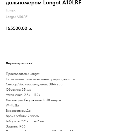
дальномером Longot A10LRF
Longot
Longot A10LRF
165500,00
р.
Купить
Xарактеристики:
Производитель: Longot
Назначение: Тепловизионный прицел для охоты
Сенсор: Vox, неохлаждаемая, 384х288
Объектив: 35 мм
Увеличение: 2,8x - 11,2х
Дистанция обнаружения: 1818 метров
Wi-Fi: Да
Видеозапись: Да
Время работы: 7 часов
Габариты: 225х100х62 мм
Защита: IP66