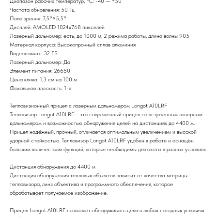
Диапазон рабочих температур, °С: -40 — +50
Частота обновления: 50 Гц
Поле зрения: 7,5°×5,5°
Дисплей: АМOLED 1024х768 пикселей
Лазерный дальномер: есть, до 1000 м, 2 режима работы, длина волны 905
Материал корпуса: Высокопрочный сплав алюминия
Видеопамять: 32 ГБ
Лазерный дальномер: Да
Элемент питания: 26650
Цена клика: 1,3 см на 100 м
Фокальная плоскость: 1-я
Тепловизионный прицел с лазерным дальномером Longot A10LRF
Тепловизор Longot A10LRF - это современный прицел со встроенным лазерным
дальномером и возможностью обнаружения целей на дистанциях до 4400 м.
Прицел надёжный, прочный, отличается оптимальным увеличением и высокой
ударной стойкостью. Тепловизор Longot A10LRF удобен в работе и оснащён
большим количеством функций, которые необходимы для охоты в разных условиях.
Дистанция обнаружения до 4400 м
Дистанция обнаружения тепловых объектов зависит от качества матрицы
тепловизора, линз объектива и программного обеспечения, которое
обрабатывает получаемое изображение.
Прицел Longot A10LRF позволяет обнаруживать цели в любых погодных условиях