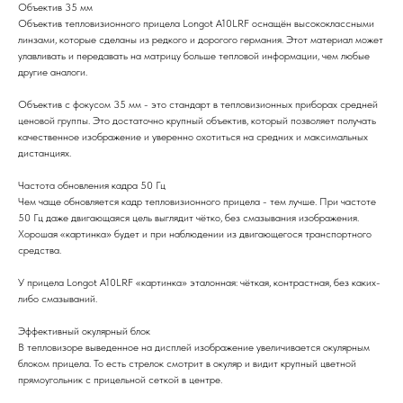
Объектив 35 мм
Объектив тепловизионного прицела Longot A10LRF оснащён высококлассными
линзами, которые сделаны из редкого и дорогого германия. Этот материал может
улавливать и передавать на матрицу больше тепловой информации, чем любые
другие аналоги.
Объектив с фокусом 35 мм - это стандарт в тепловизионных приборах средней
ценовой группы. Это достаточно крупный объектив, который позволяет получать
качественное изображение и уверенно охотиться на средних и максимальных
дистанциях.
Частота обновления кадра 50 Гц
Чем чаще обновляется кадр тепловизионного прицела - тем лучше. При частоте
50 Гц даже двигающаяся цель выглядит чётко, без смазывания изображения.
Хорошая «картинка» будет и при наблюдении из двигающегося транспортного
средства.
У прицела Longot A10LRF «картинка» эталонная: чёткая, контрастная, без каких-
либо смазываний.
Эффективный окулярный блок
В тепловизоре выведенное на дисплей изображение увеличивается окулярным
блоком прицела. То есть стрелок смотрит в окуляр и видит крупный цветной
прямоугольник с прицельной сеткой в центре.