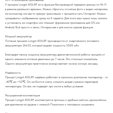
У прицела Longot A10LRF есть функция беспроводной передачи данных по Wi-Fi
в режиме реального времени. Можно сбросить отснятые фото и видео материалы
на компьютер или вести прямую трансляцию с прицела в сеть Интернет. Можно
«раздавать» изображение сразу на 4 гаджета. Для этого вам нужно лишь скачать
и установить на смартфон или планшет фирменное приложение для OS или
Android. Всё просто и легко. Интересная и для многих нужная функция.
Мощный аккумулятор
Питание прицела Longot A10LRF производится от энергоёмкого литиевого
аккумулятора 26650, который выдаёт мощность 5000 мАч.
Благодаря такому мощному аккумулятору, время автономной работы прицела от
одного элемента питания увеличено до 7 часов. Это отличный показатель.
Одного аккумулятора практически всегда хватает на всю ночную засидку.
Надёжность
Прицел Longot A10LRF надёжно работает в огромном диапазоне температур - от
-40℃ до +50℃. Он не боится снега, сильного дождя и резких перепадов
температуры. Он вас не подведёт при охоте в любых условиях.
Расширенная комплектация
Прицел Longot A10LRF комплектуется прочным и удобным кейсом, кронштейном
для крепления на оружие с планкой Пикатинни и тепловыми мишенями.