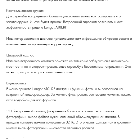
Контроль завала оружия
Для стрельбы на средние и большие дистанции важно контролировать угол
завала оружия. Иначе будет промах. Встроенный гироскоп резко повышает
эффективность прицела Longot A10LRF.
Индикатор завала на дисплее прицела даст вам информацию об уровне завала и
поможет внести правильную корректировку.
Цифровой компас
Наличие встроенного компаса поможет не только не заблудиться в незнакомой
местности, но и скорректировать вашу стрельбу в безопасном направлении. Это
может пригодиться при коллективных охотах.
Видеозапись
В меню прицела Longot A10LRF доступны функции фото- и видеозаписи на
встроенный видеорекордер. Вы можете фиксировать волнующие моменты ваших
охот в удобном для вас формате.
32 Гб встроенной памятиДля хранения большого количества отснятых
фотографий и видео файлов нужен солидный объём внутренней памяти. В
прицеле на карте памяти помещается 32 Гб. Этого хватит для записи и хранения
многих тысяч фотографий и множества отснятых роликов.
Wi-Fi и мобильное приложение