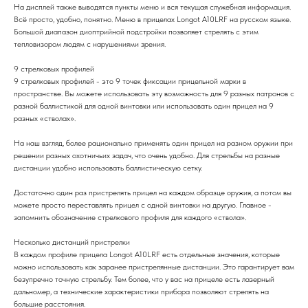
На дисплей также выводятся пункты меню и вся текущая служебная информация.
Всё просто, удобно, понятно. Меню в прицелах Longot A10LRF на русском языке.
Большой диапазон диоптрийной подстройки позволяет стрелять с этим
тепловизором людям с нарушениями зрения.
9 стрелковых профилей
9 стрелковых профилей - это 9 точек фиксации прицельной марки в
пространстве. Вы можете использовать эту возможность для 9 разных патронов с
разной баллистикой для одной винтовки или использовать один прицел на 9
разных «стволах».
На наш взгляд, более рационально применять один прицел на разном оружии при
решении разных охотничьих задач, что очень удобно. Для стрельбы на разные
дистанции удобно использовать баллистическую сетку.
Достаточно один раз пристрелять прицел на каждом образце оружия, а потом вы
можете просто переставлять прицел с одной винтовки на другую. Главное -
запомнить обозначение стрелкового профиля для каждого «ствола».
Несколько дистанций пристрелки
В каждом профиле прицела Longot A10LRF есть отдельные значения, которые
можно использовать как заранее пристрелянные дистанции. Это гарантирует вам
безупречно точную стрельбу. Тем более, что у вас на прицеле есть лазерный
дальномер, а технические характеристики прибора позволяют стрелять на
большие расстояния.