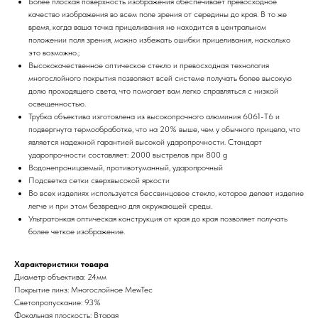
Более плоская поверхность изображения обеспечивает превосходное
качество изображения во всем поле зрения от середины до края. В то же
время, когда ваша точка прицеливания не находится в центральном
положении поля зрения, можно избежать ошибки прицеливания, насколько
это возможно.;
Высококачественное оптическое стекло и превосходная технология
многослойного покрытия позволяют всей системе получать более высокую
долю проходящего света, что помогает вам легко справляться с низкой
освещенностью.
Трубка объектива изготовлена из высокопрочного алюминия 6061-T6 и
подвергнута термообработке, что на 20% выше, чем у обычного прицела, что
является надежной гарантией высокой ударопрочности. Стандарт
ударопрочности составляет: 2000 выстрелов при 800 g
Водонепроницаемый, противотуманный, ударопрочный
Подсветка сетки сверхвысокой яркости
Во всех изделиях используется бессвинцовое стекло, которое делает изделие
легче и при этом безвредно для окружающей среды.
Ультратонкая оптическая конструкция от края до края позволяет получать
более четкое изображение.
Характеристики товара
Диаметр объектива: 24мм
Покрытие линз: Многослойное MewTec
Светопропускание: 93%
Фокальная плоскость: Вторая