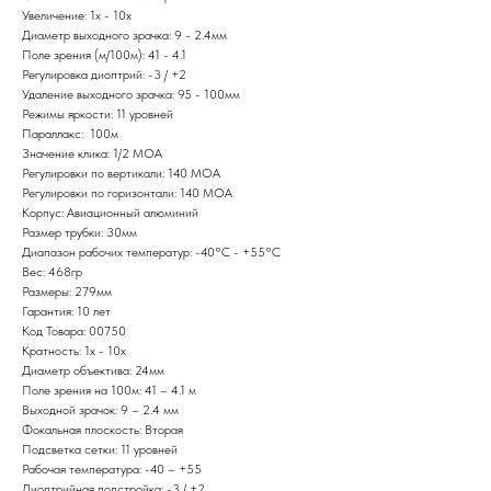
Увеличение: 1x - 10x
Диаметр выходного зрачка: 9 - 2.4мм
Поле зрения (м/100м): 41 - 4.1
Регулировка диоптрий: -3 / +2
Удаление выходного зрачка: 95 - 100мм
Режимы яркости: 11 уровней
Параллакс: 100м
Значение клика: 1/2 MOA
Регулировки по вертикали: 140 MOA
Регулировки по горизонтали: 140 MOA
Корпус: Авиационный алюминий
Размер трубки: 30мм
Диапазон рабочих температур: -40°C - +55°C
Вес: 468гр
Размеры: 279мм
Гарантия: 10 лет
Код Товара: 00750
Кратность: 1x - 10x
Диаметр объектива: 24мм
Поле зрения на 100м: 41 – 4.1 м
Выходной зрачок: 9 – 2.4 мм
Фокальная плоскость: Вторая
Подсветка сетки: 11 уровней
Рабочая температура: -40 – +55
Диоптрийная подстройка: -3 / +2