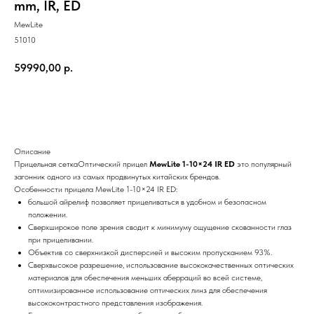
mm, IR, ED
MewLite
51010
59990,00
р.
Купить
Описание
Прицельная сеткаОптический прицел
MewLite 1-10×24 IR ED
это популярный
загонник одного из самых продвинутых китайских брендов.
Особенности прицела MewLite 1-10×24 IR ED:
большой айрелиф позволяет прицеливаться в удобном и безопасном
положении.
Сверхширокое поле зрения сводит к минимуму ощущение скованности глаз
при прицеливании.
Объектив со сверхнизкой дисперсией и высоким пропусканием 93%.
Сверхвысокое разрешение, использование высококачественных оптических
материалов для обеспечения меньших аберраций во всей системе,
оптимизированное использование оптических линз для обеспечения
высококонтрастного представления изображения.