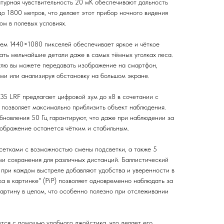
турная чувствительность 20 мК обеспечивают дальность
о 1800 метров, что делает этот прибор ночного видения
м в полевых условиях.
ем 1440×1080 пикселей обеспечивает яркое и чёткое
ать мельчайшие детали даже в самых тёмных уголках леса.
улю вы можете передавать изображение на смартфон,
ми или анализируя обстановку на большом экране.
35 LRF предлагает цифровой зум до x8 в сочетании с
о позволяет максимально приблизить объект наблюдения.
обновления 50 Гц гарантируют, что даже при наблюдении за
ображение останется чётким и стабильным.
етками с возможностью смены подсветки, а также 5
ми сохранения для различных дистанций. Баллистический
 при каждом выстреле добавляют удобства и уверенности в
а в картинке" (PiP) позволяет одновременно наблюдать за
картину в целом, что особенно полезно при отслеживании
тся с помощью удобного джойстика, что делает его