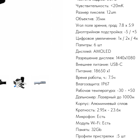
Чувствительность: <20mK
Размер пикселя: 12um
Объектив: 35мм
Угол поля зрения, град: 7.8 x 5.9
Диоптрийная подстройка: -5 / +5
Цифровое увеличение: 1x / 2x / 4x 
Палитры: 6 шт
Дисплей: AMOLED
Разрешение дисплея: 1440x1080
Внешнее питание: USB-C
Питание: 18650 x1
Время работы, ч.: 7.5ч
Влагозащита: IP67
Рабочая температура: -30 - +50
Дальномер: Лазерный до 1000м
Корпус: Алюминиевый сплав
Кратность: 2.95x - 23.6x
Микрофон: Есть
Модуль Wi-Fi: Есть
Память: 32Gb
Профили пристрелки :5 шт