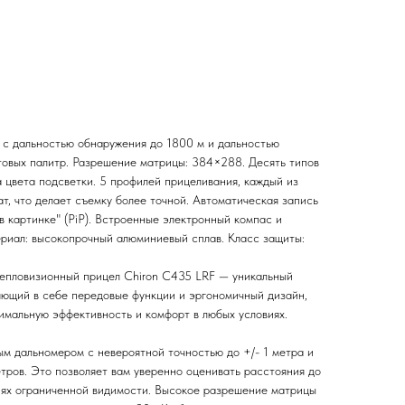
с дальностью обнаружения до 1800 м и дальностью
етовых палитр. Разрешение матрицы: 384×288. Десять типов
 цвета подсветки. 5 профилей прицеливания, каждый из
т, что делает съемку более точной. Автоматическая запись
в картинке" (PiP). Встроенные электронный компас и
ериал: высокопрочный алюминиевый сплав. Класс защиты:
епловизионный прицел Chiron C435 LRF — уникальный
яющий в себе передовые функции и эргономичный дизайн,
имальную эффективность и комфорт в любых условиях.
м дальномером с невероятной точностью до +/- 1 метра и
тров. Это позволяет вам уверенно оценивать расстояния до
виях ограниченной видимости. Высокое разрешение матрицы