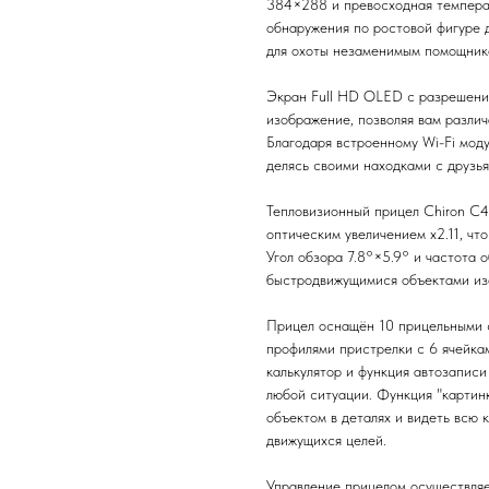
384×288 и превосходная темпера
обнаружения по ростовой фигуре д
для охоты незаменимым помощнико
Экран Full HD OLED с разрешени
изображение, позволяя вам различ
Благодаря встроенному Wi-Fi мод
делясь своими находками с друзья
Тепловизионный прицел Chiron C4
оптическим увеличением x2.11, чт
Угол обзора 7.8°×5.9° и частота 
быстродвижущимися объектами из
Прицел оснащён 10 прицельными с
профилями пристрелки с 6 ячейка
калькулятор и функция автозаписи
любой ситуации. Функция "картинк
объектом в деталях и видеть всю 
движущихся целей.
Управление прицелом осуществляе