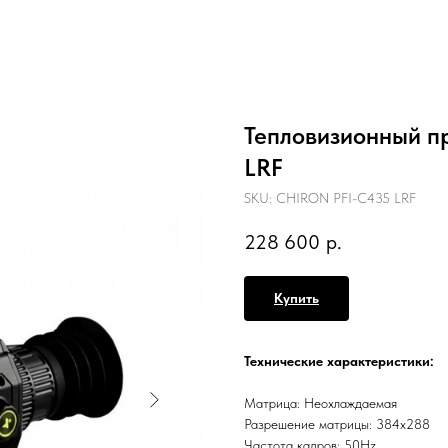
Тепловизионный п
LRF
SKU:
CHIRON PFI-C435 LRF
228 600
р.
Купить
Технические характеристики:
Матрица: Неохлаждаемая
Разрешение матрицы: 384x288
Частота кадров: 50Hz