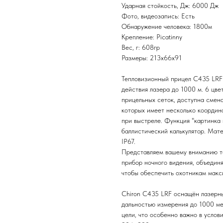
Ударная стойкость, Дж: 6000 Дж
Фото, видеозапись: Есть
Обнаружение человека: 1800м
Крепление: Picatinny
Вес, г: 608гр
Размеры: 213x66x91
Тепловизионный прицел C435 LRF 
действия лазера до 1000 м. 6 цв
прицельных сеток, доступна смена
которых имеет несколько координа
при выстреле. Функция "картинка 
баллистический калькулятор. Мат
IP67.
Представляем вашему вниманию т
прибор ночного видения, объедин
чтобы обеспечить охотникам макс
Chiron C435 LRF оснащён лазерны
дальностью измерения до 1000 ме
цели, что особенно важно в усло