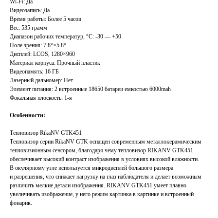
Wi-Fi: Да
Видеозапись: Да
Время работы: Более 5 часов
Вес: 535 грамм
Диапазон рабочих температур, °С: -30 — +50
Поле зрения: 7.8°×5.8°
Дисплей: LCOS, 1280×960
Материал корпуса: Прочный пластик
Видеопамять: 16 ГБ
Лазерный дальномер: Нет
Элемент питания: 2 встроенные 18650 батареи емкостью 6000mah
Фокальная плоскость: 1-я
Особенности:
Тепловизор RikaNV GTK451
Тепловизор серии RikaNV GTK оснащен современным металлокерамическим
тепловизионным сенсором, благодаря чему тепловизор RIKANV GTK451
обеспечивает высокий контраст изображения в условиях высокой влажности.
В окулярному узле используется микродисплей большого размера
и разрешения, что снижает нагрузку на глаз наблюдателя и делает возможным
различить мелкие детали изображения. RIKANV GTK451 умеет плавно
увеличивать изображение, у него режим картинка в картинке и встроенный
фонарик.