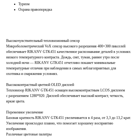
Туризм
Охрана правопорядка
Высокочувствительный тепловизионный сенсор
Микроболометрический VoX сенсор высокого разрешения 400×300 пикселей
обеспечивает RIKANV GTK451 качественное распознавание деталей в условиях
низкого температурного контраста. Дождь, снег, туман, раннее утро после
холодной ночи — RIKANV GTK451 отчетливо покажет минимальные
температурные отличия при наблюдении в самых неблагоприятных для
охотника и снаряжения условиях.
Высококонтрастный цветной OLED дисплей
Тепловизор RIKANV GTK451 оснащен высококонтрастным LCOS дисплеем
с разрешением 1280*920. Дисплей обеспечивает высокий контраст, четкость,
яркие цвета.
Переменное увеличение
Базовая кратность RIKANV GTK451 увеличивается в 4 раза, от 3,3 до 13,2 крат.
Увеличение происходил плавно, что помогает хорошему восприятию
изображения.
Различные цветовые палитры