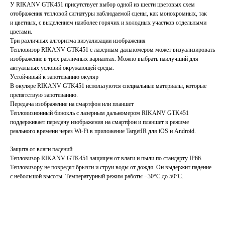
У RIKANV GTK451 присутствует выбор одной из шести цветовых схем
отображения тепловой сигнатуры наблюдаемой сцены, как монохромных, так
и цветных, с выделением наиболее горячих и холодных участков отдельными
цветами.
Три различных алгоритма визуализации изображения
Тепловизор RIKANV GTK451 с лазерным дальномером может визуализировать
изображение в трех различных вариантах. Можно выбрать наилучший для
актуальных условий окружающей среды.
Устойчивый к запотеванию окуляр
В окуляре RIKANV GTK451 используются специальные материалы, которые
препятствую запотеванию.
Передача изображение на смартфон или планшет
Тепловизионный бинокль с лазерным дальномером RIKANV GTK451
поддерживает передачу изображения на смартфон и планшет в режиме
реального времени через Wi-Fi в приложение TargetIR для iOS и Android.
Защита от влаги падений
Тепловизор RIKANV GTK451 защищен от влаги и пыли по стандарту IP66.
Тепловизору не повредят брызги и струи воды от дождя. Он выдержит падение
с небольшой высоты. Температурный режим работы −30°C до 50°C.