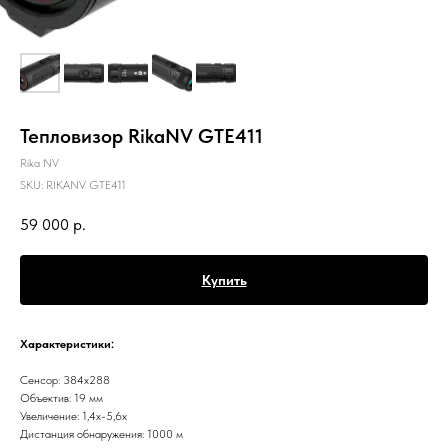
Тепловизор RikaNV GTE411
Rika NV
SKU:
RIKANV GTE411
59 000
р.
Купить
Характеристики:
Сенсор: 384x288
Объектив: 19 мм
Увеличение: 1,4x-5,6x
Дистанция обнаружения: 1000 м