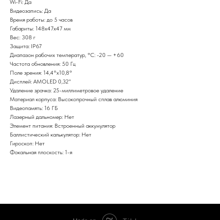
Wi-Fi: Да
Видеозапись: Да
Время работы: до 5 часов
Габариты: 148x47x47 мм
Вес: 308 г
Защита: IP67
Диапазон рабочих температур, °С: -20 — +60
Частота обновления: 50 Гц
Поле зрения: 14,4°x10,8°
Дисплей: AMOLED 0,32"
Удаление зрачка: 25-миллиметровое удаление
Материал корпуса: Высокопрочный сплав алюминия
Видеопамять: 16 ГБ
Лазерный дальномер: Нет
Элемент питания: Встроенный аккумулятор
Баллистический калькулятор: Нет
Гироскоп: Нет
Фокальная плоскость: 1-я