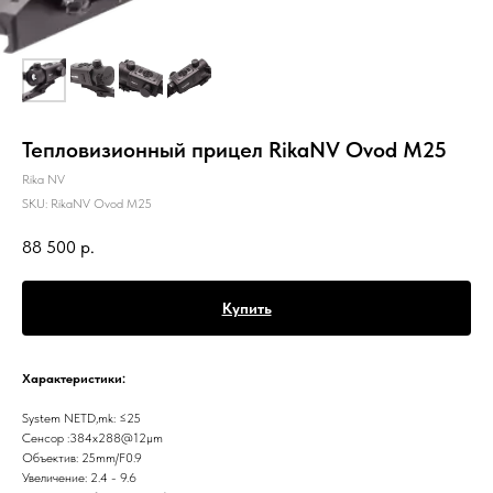
Тепловизионный прицел RikaNV Ovod M25
Rika NV
SKU:
RikaNV Ovod M25
88 500
р.
Купить
Xарактеристики:
System NETD,mk: ≤25
Сенсор :384x288@12µm
Объектив: 25mm/F0.9
Увеличение: 2.4 - 9.6