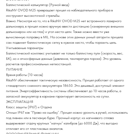
Баллистический калькулятор (Ручной ввод)
RikaNV OVOD M25 превращает прицел из наблюдательного прибора в
инструмент высокоточной стрельбы.
Важно: Несмотря на то, что в RikaNV OVOD M25 нет встроенного лазерного
дальномера, в прицел можно вручную ввести дистанцию (измеренную внешним
дальномером или на глаз) и угол места цели. Также можно ввести уже
вычисленную поправку в MIL. На основе этих данных умный алгоритм прицела
сам подвинет баллистическую сетку в нужное место, чтобы поразить цель.
Учитываемые параметры
Баллистический комплекс учитывает не только баллистику пули (скорость, вес,
БК), но и атмосферные данные (давление, температура пороха). Это уровень
расчетов профессиональных метеостанций.
ПИТАНИЕ
Время работы (10 часов)
RikaNV обеспечивает тактическую независимость. Прицел работает от одного
стандартного сменного аккумулятора 18650. Это дешевый, доступный элемент
питания. Энергоэффективность системы обеспечивает до 10 часов работы, а
запасной аккумулятор в кармане гарантирует автономность на сутки.
ЭКСПЛУАТАЦИЯ
Класс защиты (IP67) и Отдача
Опиши IP67 как “Право на ошибку”. Прицел можно уронить в ручей, использовать
под ливнем или в песчаную бурю. Прочный корпус из магниевого сплава
выдерживает отдачу крупных “магнум” калибров (до 6000 Дж), что выгодно
отличает его от пластиковых аналогов.
ДОПОЛНИТЕЛЬНЫЕ ФУНКЦИИ