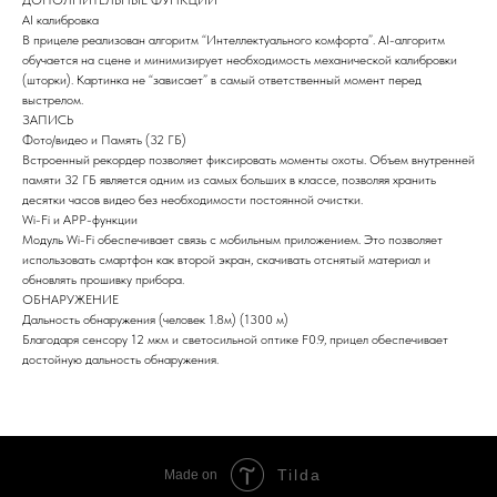
AI калибровка
В прицеле реализован алгоритм “Интеллектуального комфорта”. AI-алгоритм
обучается на сцене и минимизирует необходимость механической калибровки
(шторки). Картинка не “зависает” в самый ответственный момент перед
выстрелом.
ЗАПИСЬ
Фото/видео и Память (32 ГБ)
Встроенный рекордер позволяет фиксировать моменты охоты. Объем внутренней
памяти 32 ГБ является одним из самых больших в классе, позволяя хранить
десятки часов видео без необходимости постоянной очистки.
Wi-Fi и APP-функции
Модуль Wi-Fi обеспечивает связь с мобильным приложением. Это позволяет
использовать смартфон как второй экран, скачивать отснятый материал и
обновлять прошивку прибора.
ОБНАРУЖЕНИЕ
Дальность обнаружения (человек 1.8м) (1300 м)
Благодаря сенсору 12 мкм и светосильной оптике F0.9, прицел обеспечивает
достойную дальность обнаружения.
Tilda
Made on