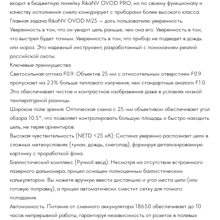
входит в бюджетную линейку RikaNV OVOD PRO, но по своему функционалу и
качеству исполнения смело конкурирует с приборами более высокого класса.
Главная задача RikaNV OVOD M25 — дать пользователю уверенность.
Уверенность в том, что он увидит цель раньше, чем она его. Уверенность в том,
что выстрел будет точным. Уверенность в том, что прибор не подведет в дождь
или мороз. Это надежный инструмент, разработанный с пониманием реалий
российской охоты.
Ключевые преимущества
Светосильная оптика F0.9: Объектив 25 мм с относительным отверстием F0.9
пропускает на 23% больше теплового излучения, чем стандартные аналоги F1.0.
Это обеспечивает чистое и контрастное изображение даже в условиях низкой
температурной разницы.
Широкое поле зрения: Оптическая схема с 25-мм объективом обеспечивает угол
обзора 10.5°, что позволяет контролировать большую площадь и быстро находить
цель, не теряя ориентиров.
Высокая чувствительность (NETD <25 мК): Система уверенно распознает цели в
сложных метеоусловиях (туман, дождь, снегопад), формируя детализированную
картинку с проработкой фона.
Баллистический комплекс (Ручной ввод): Несмотря на отсутствие встроенного
лазерного дальномера, прицел оснащен полноценным баллистическим
калькулятором. Вы можете вручную ввести дистанцию и угол места цели (или
готовую поправку), а прицел автоматически сместит сетку для точного
попадания.
Автономность: Питание от сменного аккумулятора 18650 обеспечивает до 10
часов непрерывной работы, гарантируя независимость от розеток в полевых