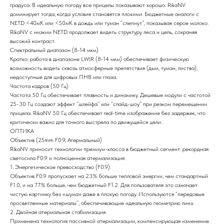
градуса. В идеальную погоду все прицелы показывают хорошо. RikaNV
доминирует тогда, когда условия становятся плохими. Бюджетные аналоги с
NETD <40мК или <50мК в дождь или туман “слепнут”, показывая серое молоко.
RikaNV с низким NETD продолжает видеть структуру леса и цель, сохраняя
высокий контраст.
Спектральный диапазон (8-14 мкм)
Кратко: работа в диапазоне LWIR (8-14 мкм) обеспечивает физическую
возможность видеть сквозь атмосферные препятствия (дым, туман, листва),
недоступные для цифровых ПНВ или глаза.
Частота кадров (50 Гц)
Частота 50 Гц обеспечивает плавность и динамику. Дешевые модули с частотой
25-30 Гц создают эффект “шлейфа” или “слайд-шоу” при резком перемещении
прицела. RikaNV 50 Гц обеспечивает real-time изображение без задержек, что
критически важно для точного выстрела по движущейся цели.
ОПТИКА
Объектив (25mm F0.9, Атермальный)
RikaNV приносит технологии премиум-класса в бюджетный сегмент: рекордная
светосила F0.9 и полноценная атермализация.
1. Энергетическое превосходство (F0.9):
Объектив F0.9 пропускает на 23% больше тепловой энергии, чем стандартный
F1.0, и на 77% больше, чем бюджетный F1.2. Для пользователя это означает
чистую картинку без «шума» даже в плохую погоду. Используются “передовые
просветленные материалы”, обеспечивающие идеальную геометрию линз.
2. Двойная атермальная стабилизация:
Применена технология пассивной атермализации, компенсирующая изменение