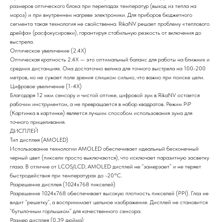
размеров оптического блока при перепадах температур (выход из тепла на
мороз) и при внутреннем нагреве электроники. Для приборов бюджетного
сегмента такая технология не свойственна. RikaNV решает проблему «теплового
дрейфа» (расфокусировки), гарантируя стабильную резкость от включения до
выстрела.
Оптическое увеличение (2.4X)
Оптическая кратность 2.4X — это оптимальный баланс для работы на ближних и
средних дистанциях. Она достаточно велика для точного выстрела на 100-200
метров, но не сужает поле зрения слишком сильно, что важно при поиске цели.
Цифровое увеличение (1-4X)
Благодаря 12 мкм сенсору и чистой оптике, цифровой зум в RikaNV остается
рабочим инструментом, а не превращается в набор квадратов. Режим PiP
(Картинка в картинке) является лучшим способом использования зума для
точного прицеливания.
ДИСПЛЕЙ
Тип дисплея (AMOLED)
Использование технологии AMOLED обеспечивает идеальный бесконечный
черный цвет (пиксели просто выключаются), что исключает паразитную засветку
глаза. В отличие от LCOS/LCD, AMOLED дисплей не “замерзает” и не теряет
быстродействия при температурах до -20°C.
Разрешение дисплея (1024x768 пикселей)
Разрешение 1024x768 обеспечивает высокую плотность пикселей (PPI). Глаз не
видит “решетку”, а воспринимает цельное изображение. Дисплей не становится
“бутылочным горлышком” для качественного сенсора.
Размер дисплея (0.39 дюйма)