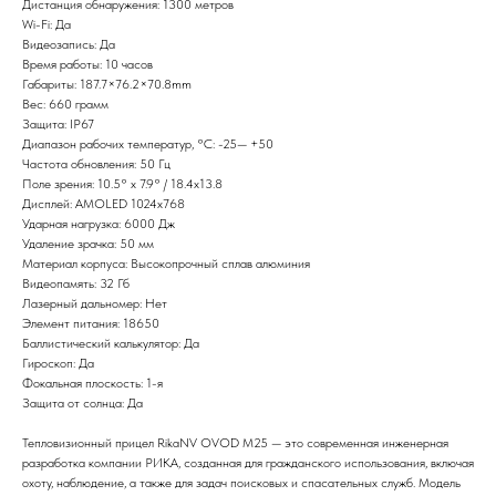
Дистанция обнаружения: 1300 метров
Wi-Fi: Да
Видеозапись: Да
Время работы: 10 часов
Габариты: 187.7×76.2×70.8mm
Вес: 660 грамм
Защита: IP67
Диапазон рабочих температур, °С: -25— +50
Частота обновления: 50 Гц
Поле зрения: 10.5° x 7.9° / 18.4x13.8
Дисплей: AMOLED 1024x768
Ударная нагрузка: 6000 Дж
Удаление зрачка: 50 мм
Материал корпуса: Высокопрочный сплав алюминия
Видеопамять: 32 Гб
Лазерный дальномер: Нет
Элемент питания: 18650
Баллистический калькулятор: Да
Гироскоп: Да
Фокальная плоскость: 1-я
Защита от солнца: Да
Тепловизионный прицел RikaNV OVOD M25 — это современная инженерная
разработка компании РИКА, созданная для гражданского использования, включая
охоту, наблюдение, а также для задач поисковых и спасательных служб. Модель