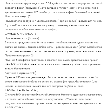
Использование крупного дисплея 0.39 дюйма в сочетании с окулярной системой
создает эффект “погружения”. Это выгодно отличает RikaNV от конкурентов с
крошечными дисплеями 0.23 дюйма, создающими эффект “замочной скважины”.
Цветовые палитры (7)
Пользователю доступно 7 цветовых палитр. “Горячий белый” идеален для поиска,
“Красный” — для защиты ночного зрения, а цветные режимы помогают
определить наиболее горячие зоны трофея.
ФУНКЦИОНАЛЬНОСТЬ
Прицельные сетки (8 типов)
В прицеле предусмотрено 8 типов сеток, что обеспечивает адаптивность под
различные задачи. Важная особенность — реверсивный цвет (Smart Color): сетка
автоматически меняет контраст, не теряясь ни на горячем, ни на холодном фоне.
Профили пристрелки (6)
Наличие 6 профилей пристрелки позволяет экономить средства: один прицел
RikaNV OVOD M25 можно использовать на 6 разных карабинах или с разными
типами боеприпасов.
Картинка в картинке (PIP)
Функция PiP выводит увеличенную область перекрестия в отдельном окне. Вы
сохраняете широкий обзор на основном экране (контроль безопасности), но
имеете “снайперский” зум для точного выстрела по убойной зоне.
RAV (Recoil Activated Video)
Система RAV решает проблему забывчивости. На охоте адреналин зашкаливает,
и стрелок часто забывает нажать кнопку записи. RAV всегда “мониторит”
ситуацию и при отдаче сохраняет видео до выстрела, момент выстрела и после.
БАЛЛИСТИКА