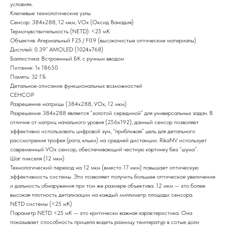
условиях.
Ключевые технологические узлы
Сенсор: 384x288, 12 мкм, VOx (Оксид Ванадия)
Термочувствительность (NETD): <25 мК
Объектив: Атермальный F25 / F0.9 (высокочистые оптические материалы)
Дисплей: 0.39” AMOLED (1024x768)
Баллистика: Встроенный БК с ручным вводом
Питание: 1x 18650
Память: 32 ГБ
Детальное описание функциональных возможностей
СЕНСОР
Разрешение матрицы (384x288, VOx, 12 мкм)
Разрешение 384x288 является “золотой серединой” для универсальных задач. В
отличие от матриц начального уровня (256x192), данный сенсор позволяет
эффективно использовать цифровой зум, “приближая” цель для детального
рассмотрения трофея (рога, клыки) на средней дистанции. RikaNV использует
современный VOx сенсор, обеспечивающий честную картинку без “шума”.
Шаг пикселя (12 мкм)
Технологический переход на 12 мкм (вместо 17 мкм) повышает оптическую
эффективность системы. Это позволяет получить большее оптическое увеличение
и дальность обнаружения при том же размере объектива. 12 мкм — это более
высокая плотность детализации на каждый миллиметр площади сенсора.
NETD системы (<25 мК)
Параметр NETD <25 мК — это критически важная характеристика. Она
показывает способность прицела видеть разницу температур в сотые доли