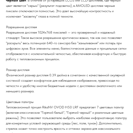
черный цвет
. В отличие от устаревших LCOS или LCD-дисплеев, где черный
цвет является "серым" (результат подсветки), в AMOLED-дисплее черные
пиксели отключаются полностью. Это дает высочайшую контрастность и
исключает "засветку" глаза в полной темноте.
Разрешение дисплея
Разрешение дисплея 1024x768 пикселей — это проверенный и надежный
стандарт. Такое высокое разрешение критически важно, так как оно позволяет
"раскрыть" весь потенциал 640-го сенсора без "замыливания" или потерь при
цифровом зуме. Все элементы меню, баллистические данные и прицельные сетки
отображаются с исключительной четкостью, обеспечивая комфортную и быструю
работу с тепловизионным прицелом.
Размер дисплея
Физический размер дисплея 0.39 дюйма в сочетании с качественной окулярной
системой создает комфортное для наблюдения изображение, превосходя по
четкости и удобству многие бюджетные модели с дисплеями аналогичного или
меньшего размера.
Цветовые палитры
Тепловизионный прицел RikaNV OVOD H50 LRF предлагает 7 цветовых палитр
(включая классические "Горячий белый", "Горячий черный" и различные цветные
режимы). Это позволяет пользователю выбрать наиболее информативную палитру
для конкретных условий окружающей среды (лес, поле, туман). Дополнительно,
стрелок может точно настроить яркость и оттенки экрана для максимального