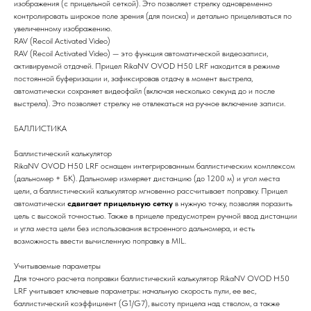
изображения (с прицельной сеткой). Это позволяет стрелку одновременно
контролировать широкое поле зрения (для поиска) и детально прицеливаться по
увеличенному изображению.
RAV (Recoil Activated Video)
RAV (Recoil Activated Video) — это функция автоматической видеозаписи,
активируемой отдачей. Прицел RikaNV OVOD H50 LRF находится в режиме
постоянной буферизации и, зафиксировав отдачу в момент выстрела,
автоматически сохраняет видеофайл (включая несколько секунд до и после
выстрела). Это позволяет стрелку не отвлекаться на ручное включение записи.
БАЛЛИСТИКА
Баллистический калькулятор
RikaNV OVOD H50 LRF оснащен интегрированным баллистическим комплексом
(дальномер + БК). Дальномер измеряет дистанцию (до 1200 м) и угол места
цели, а баллистический калькулятор мгновенно рассчитывает поправку. Прицел
автоматически
сдвигает прицельную сетку
в нужную точку, позволяя поразить
цель с высокой точностью. Также в прицеле предусмотрен ручной ввод дистанции
и угла места цели без использования встроенного дальномера, и есть
возможность ввести вычисленную поправку в MIL.
Учитываемые параметры
Для точного расчета поправки баллистический калькулятор RikaNV OVOD H50
LRF учитывает ключевые параметры: начальную скорость пули, ее вес,
баллистический коэффициент (G1/G7), высоту прицела над стволом, а также