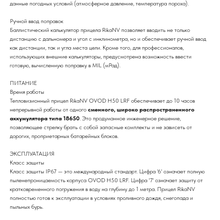
данные погодных условий (атмосферное давление, температура пороха).
Ручной ввод поправок
Баллистический калькулятор прицела RikaNV позволяет вводить не только
дистанцию с дальномера и угол с инклинометра, но и обеспечивает ручной ввод
как дистанции, так и угла места цели. Кроме того, для профессионалов,
использующих внешние калькуляторы, предусмотрена возможность ввести
готовую, вычисленную поправку в MIL (мРад).
ПИТАНИЕ
Время работы
Тепловизионный прицел RikaNV OVOD H50 LRF обеспечивает до 10 часов
непрерывной работы от одного
сменного, широко распространенного
аккумулятора типа 18650
. Это продуманное инженерное решение,
позволяющее стрелку брать с собой запасные комплекты и не зависеть от
дорогих, проприетарных батарейных блоков.
ЭКСПЛУАТАЦИЯ
Класс защиты
Класс защиты IP67 — это международный стандарт. Цифра '6' означает полную
пыленепроницаемость корпуса OVOD H50 LRF. Цифра '7' означает защиту от
кратковременного погружения в воду на глубину до 1 метра. Прицел RikaNV
полностью готов к эксплуатации в условиях проливного дождя, снегопада и
пыльных бурь.