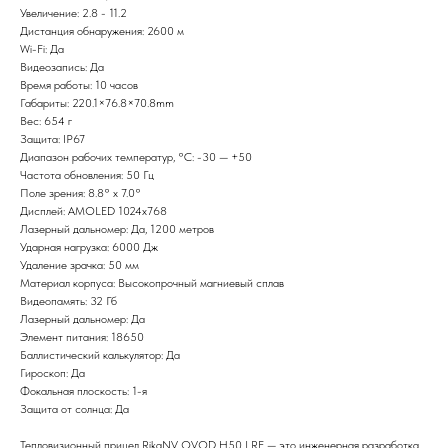
Увеличение: 2.8 - 11.2
Дистанция обнаружения: 2600 м
Wi-Fi: Да
Видеозапись: Да
Время работы: 10 часов
Габариты: 220.1×76.8×70.8mm
Вес: 654 г
Защита: IP67
Диапазон рабочих температур, °С: -30 — +50
Частота обновления: 50 Гц
Поле зрения: 8.8° x 7.0°
Дисплей: AMOLED 1024x768
Лазерный дальномер: Да, 1200 метров
Ударная нагрузка: 6000 Дж
Удаление зрачка: 50 мм
Материал корпуса: Высокопрочный магниевый сплав
Видеопамять: 32 Гб
Лазерный дальномер: Да
Элемент питания: 18650
Баллистический калькулятор: Да
Гироскоп: Да
Фокальная плоскость: 1-я
Защита от солнца: Да
Тепловизионный прицел RikaNV OVOD H50 LRF — это инженерная разработка