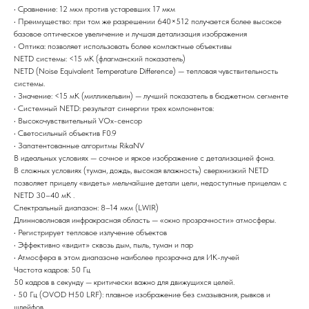
• Сравнение: 12 мкм против устаревших 17 мкм
• Преимущество: при том же разрешении 640×512 получается более высокое
базовое оптическое увеличение и лучшая детализация изображения
• Оптика: позволяет использовать более компактные объективы
NETD системы: <15 мК (флагманский показатель)
NETD (Noise Equivalent Temperature Difference) — тепловая чувствительность
системы.
• Значение: <15 мК (милликельвин) — лучший показатель в бюджетном сегменте
• Системный NETD: результат синергии трех компонентов:
• Высокочувствительный VOx-сенсор
• Светосильный объектив F0.9
• Запатентованные алгоритмы RikaNV
В идеальных условиях — сочное и яркое изображение с детализацией фона.
В сложных условиях (туман, дождь, высокая влажность) сверхнизкий NETD
позволяет прицелу «видеть» мельчайшие детали цели, недоступные прицелам с
NETD 30–40 мК .
Спектральный диапазон: 8–14 мкм (LWIR)
Длинноволновая инфракрасная область — «окно прозрачности» атмосферы.
• Регистрирует тепловое излучение объектов
• Эффективно «видит» сквозь дым, пыль, туман и пар
• Атмосфера в этом диапазоне наиболее прозрачна для ИК-лучей
Частота кадров: 50 Гц
50 кадров в секунду — критически важно для движущихся целей.
• 50 Гц (OVOD H50 LRF): плавное изображение без смазывания, рывков и
шлейфов