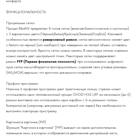
комфорта.
ФУНКЦИОНАЛЬНОСТЬ
Прицельные сетки
Прицел RikaNV предлагает 8 типов сеток (включая баллистические и охотничьи)
с 5 вариантами цвета (Черный/Белый/Красный/Зеленый/Голубой). Ключевой
особенностью является
реверсивный режим
: сетка автоматически меняет цвет
с белого на черный (или наоборот) при наведении на теплый объект, оставаясь
всегда контрастной. Яркость сетки можно менять. В некоторых сетках отдельно
можно менять цвет центральной точки. Некоторые сетки поддерживают
режим
FFP (Первая фокальная плоскость)
: при использовании цифрового
зума сетка масштабируется пропорционально, сохраняя свои угловые размеры
(MIL/MOA) верными, что критично для выноса поправок.
Профили пристрелки
Наличие 6 профилей пристрелки дает практическую пользу: стрелок может
использовать один тепловизионный прицел OVOD H50 LRF на нескольких (до 6)
разных винтовках или использовать один карабин с 6-ю разными типами
боеприпасов (например, для разных дистанций или задач) без необходимости
выполнять повторную пристрелку.
Картинка в картинке (PIP)
Функция "Картинка в картинке" (PIP) выводит на экран дополнительное,
маленькое окно, в котором отображается увеличенная центральная часть