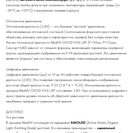
самоподстройку фокуса при изменении температуры окружающей среды (от
-30°C до +50°C) и внутреннем нагреве корпуса.
Оптическое увеличение
Оптическая кратность (2.8X) — это базовое "честное" увеличение,
обеспечиваемое оптической системой (соотношение фокусного расстояния
объектива, размера сенсора и характеристик окуляра) без потерь качества.
Расчет оптической кратности RikaNV OVOD H50 LRF (F=50мм, P=12мкм,
Сенсор=640) зависит от сложной формулы, включающей параметры окулярной
группы, проецирующей изображение на 0.39-дюймовый дисплей. Это увеличение
является "родным" для системы и обеспечивает максимальную детализацию.
Цифровое увеличение
Цифровое увеличение (зум) от 1X до 4X работает поверх базовой оптической
кратности (2.8X). Это позволяет программно масштабировать изображение,
достигая общей кратности до 11.2X (2.8 * 4 = 11.2X). Минимальная кратность
прицела RikaNV OVOD H50 LRF составляет 2.8X. При использовании цифрового
зума стрелок должен помнить об обратной зависимости: увеличение кратности
неизбежно приводит к сужению поля зрения.
ДИСПЛЕЙ
Тип дисплея
В прицеле RikaNV используется передовой
AMOLED
(Active Matrix Organic
Light-Emitting Diode) дисплей. Его ключевое преимущество —
идеальный