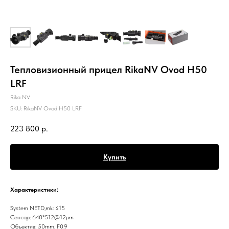
Тепловизионный прицел RikaNV Ovod H50
LRF
Rika NV
SKU:
RikaNV Ovod H50 LRF
223 800
р.
Купить
Xарактеристики:
System NETD,mk: ≤15
Сенсор: 640*512@12µm
Объектив: 50mm, F0.9