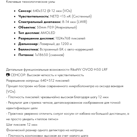
Ключевые технологические узлы
Сенсор:
640x512 @ 12 мкм (VOx)
Чувствительность:
NETD <15 мК (Системный)
Спектральный диапазон:
8-14 мкм (LWIR)
Объектив:
50mm F0.9 (Атермальный)
Тип дисплея:
AMOLED
Разрешение дисплея:
1024x768 пикселей
Дальномер:
Лазерный, до 1200 м
Баллистика:
Встроенный БК с авто-коррекцией
Питание:
1x18650 (сменная)
Детальные функциональные возможности RikaNV OVOD H50 LRF
📷 СЕНСОР: Высокая четкость и чувствительность
Разрешение матрицы: 640×512 пикселей
Прицел построен на базе современного микроболометра из оксида ванадия
(VOx).
• Плотность пикселей: чрезвычайно высокая благодаря шагу 12 мкм
• Результат для стрелка: четкое, детализированное изображение для точной
идентификации цели
• Практика: уверенно отличить силуэт косули от кабана на большой дистанции, а
не просто увидеть «теплое пятно»
Шаг пикселя: 12 мкм
Физический размер одного детектора на матрице.
• Плотность компоновки: высокая за счет малого шага