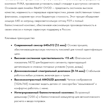
компании РИКА, призванная установить новый стандарт в доступном сегменте.
Основная идея линейки RikaNV OVOD — предложить охотникам высокое
качество, надежность и передовые характеристики, ранее свойственные только
флагманам, сохраняя при этом бюджетную стоимость. Этот прицел объединяет
мощную 640-ю матрицу, сверхсветосильную оптику F0.9 и полный
баллистический комплекс, обеспечивая максимальную производительность в
своем классе и полную сервисную поддержку в России.
Ключевые преимущества
Современный сенсор 640x512 (12 мкм):
Основа прицела,
обеспечивающая высокую плотность пикселей для точной идентификации
цели.
Высокая системная чувствительность <15 мК:
Флагманский
показатель NETD для бюджетного сегмента, гарантирующий
детализацию в сложных погодных условиях (туман, дождь).
Длинноволновый спектральный диапазон (8-14 мкм):
Стабильная
работа в любых условиях, включая дым и туман.
Высококонтрастный AMOLED дисплей:
Четкое изображение
(1024x768) позволяет видеть детали от сенсора без "замыливания" и
комфортно работать с меню.
Интегрированный баллистический комплекс:
Встроенный
дальномер (1200 м) и баллистический калькулятор для автоматического
расчета и ввода поправок.