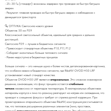
• 25–30 Гц (стандарт): возможны задержки при проводке за быстро бегущим
зверем
• Результат: плавная проводка за быстро бегущим зверем и наблюдение с
движущегося транспорта
🔍 ОПТИКА: Светосила нового уровня
Объектив: 50 мм F0.9
Классический светосильный объектив, идеальный для средних и дальних
дистанций.
Светосила F0.9 — лучшее в бюджетном сегменте:
• Превосходит стандартные объективы F1.0, F1.1, F1.2
• Собирает значительно больше теплового сигнала
• Ранее недоступна в бюджетных прицелах
Больше сигнала — это меньше шума и более чистая, детализированная картинка,
что особенно важно в бюджетном сегменте, где RikaNV OVOD H50 LRF
устанавливает новый стандарт качества.
Объектив OVOD H50 LRF является
атермальным
. Это сложное инженерное
решение, означающее, что фокус прицела остается
стабильно
четким
независимо от перепадов температуры. В неатермальных объективах
материалы корпуса и линз по-разному реагируют на нагрев или охлаждение, что
приводит к смещению фокуса и требует от стрелка ручной коррекции. При
проектировании атермального объектива RikaNV, конструкция рассчитывается
так, что тепловое расширение различных элементов (линз, проставок,
корпуса)
автоматически компенсирует
друг друга. Это обеспечивает