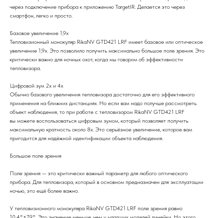
через подключение прибора к приложению TargetIR. Делается это через
смартфон, легко и просто.
Базовое увеличение 1,9х
Тепловизионный монокуляр RikaNV GTD421 LRF имеет базовое или оптическое
увеличение 1,9х. Это позволило получить максимально большое поле зрения. Это
критически важно для ночных охот, когда мы говорим об эффективности
тепловизора.
Цифровой зум 2х и 4х
Обычно базового увеличения тепловизора достаточно для его эффективного
применения на ближних дистанциях. Но если вам надо получше рассмотреть
объект наблюдения, то при работе с тепловизором RikaNV GTD421 LRF
вы можете воспользоваться цифровым зумом, который позволяет получить
максимальную кратность около 8х. Это серьёзное увеличение, которое вам
пригодится для надёжной идентификации объекта наблюдения.
Большое поле зрения
Поле зрения — это критически важный параметр для любого оптического
прибора. Для тепловизора, который в основном предназначен для эксплуатации
ночью, это ещё более важно.
У тепловизионного монокуляра RikaNV GTD421 LRF поле зрения равно
10.4°×7.9°. Это значение меньше, чем у младших моделей линейки. Но этого