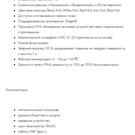
Сюжетные режимы «Улучшенный», «Выделенный» и «Естественный»
Цветовые палитры Black Hot, White Hot, Red Hot, Iron Hot, Blue Hot
Доступно отслеживание горячих точек
Поддерживаемое приложение: TargetIR
Прошивка OTA: обновление прошивки устройства через подключение
к приложению
Механический интерфейс UNC ¼"-20 (крепление на штативе)
Ручная фокусировка
Ударная нагрузка 30 G, выдерживает падение на твёрдую поверхность
с высоты 1 м
Рабочая температура: от −30 до +60℃
Защита от влаги: IP66, влажность от 10% до 95% без конденсации
Комплектация
тепловизионный монокуляр
крышка объектива и шнурок,
зарядное устройство,
один аккумулятор 18650,
кабель USB Type-C,