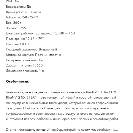
Wi-Fi: Да
Видеозапись: Да
Время работы: 10 часов
Габариты: 150×75×74
Вес: 360 г
Защита: IP66
Диапазон рабочих температур, °С: -30 — +50
Поле зрения: 10.4° × 7.9°
Дисплей: OLED
Лазерный дальномер: Встроенный
Материал корпуса: Прочный пластик
Лазерный дальномер: Да
Элемент питания: 18650
Фокальная плоскость: 1-я
Особенности:
Тепловизор для наблюдения с лазерным дальномером RikaNV GTD421 LRF
RikaNV GTD421 LRF — это компактный, лёгкий и простой тепловизионный
монокуляр из линейки бюджетного уровня, который оснащён современными
функциями. Прибор разработан для охотников, туристов, сотрудников
природоохранных и военизированных структур, а также используется как
инструмент для разнообразных инженерно-технических и ремонтных работ.
Это по-настоящему походный прибор, который по своим массогабаритным