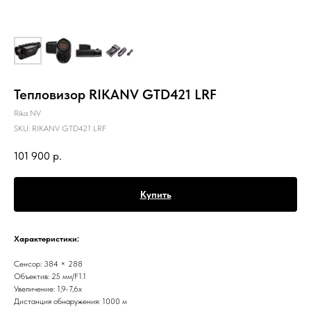
Тепловизор RIKANV GTD421 LRF
Rika NV
SKU:
RIKANV GTD421 LRF
101 900
р.
Купить
Характеристики:
Сенсор: 384 × 288
Объектив: 25 мм/F1.1
Увеличение: 1,9-7,6х
Дистанция обнаружения: 1000 м