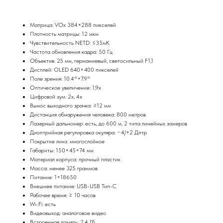
Матрица: VOx 384×288 пикселей
Плотность матрицы: 12 мкм
Чувствительность NETD: ≤35мК
Частота обновления кадра: 50 Гц
Объектив: 25 мм, германиевый, светосильный F1,1
Дисплей: OLED 640×400 пикселей
Поле зрения: 10.4°×7.9°
Оптическое увеличение: 1,9x
Цифровой зум: 2x, 4х
Вынос выходного зрачка: ≥12 мм
Дистанция обнаружения человека: 800 метров
Лазерный дальномер: есть, до 600 м, 2 типа линейных замеров
Диоптрийная регулировка окуляра: −4/+2 Дптр
Покрытие линз: многослойное
Габариты: 150×45×74 мм
Материал корпуса: прочный пластик
Масса: менее 325 граммов
Питание: 1×18650
Внешнее питание: USB-USB Тип-C
Рабочее время: ≥ 10 часов
Wi-Fi: есть
Видеовыход: аналоговое видео
Встроенная память: 2,4 Гб