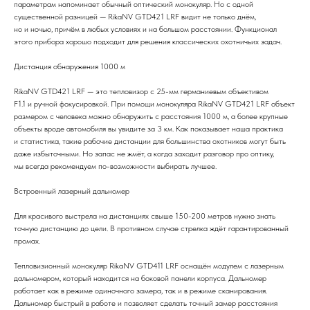
параметрам напоминает обычный оптический монокуляр. Но с одной
существенной разницей — RikaNV GTD421 LRF видит не только днём,
но и ночью, причём в любых условиях и на большом расстоянии. Функционал
этого прибора хорошо подходит для решения классических охотничьих задач.
Дистанция обнаружения 1000 м
RikaNV GTD421 LRF — это тепловизор с 25-мм германиевым объективом
F1.1 и ручной фокусировкой. При помощи монокуляра RikaNV GTD421 LRF объект
размером с человека можно обнаружить с расстояния 1000 м, а более крупные
объекты вроде автомобиля вы увидите за 3 км. Как показывает наша практика
и статистика, такие рабочие дистанции для большинства охотников могут быть
даже избыточными. Но запас не жмёт, а когда заходит разговор про оптику,
мы всегда рекомендуем по-возможности выбирать лучшее.
Встроенный лазерный дальномер
Для красивого выстрела на дистанциях свыше 150-200 метров нужно знать
точную дистанцию до цели. В противном случае стрелка ждёт гарантированный
промах.
Тепловизионный монокуляр RikaNV GTD411 LRF оснащён модулем с лазерным
дальномером, который находится на боковой панели корпуса. Дальномер
работает как в режиме одиночного замера, так и в режиме сканирования.
Дальномер быстрый в работе и позволяет сделать точный замер расстояния