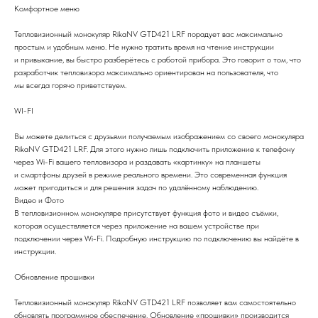
Комфортное меню
Тепловизионный монокуляр RikaNV GTD421 LRF порадует вас максимально
простым и удобным меню. Не нужно тратить время на чтение инструкции
и привыкание, вы быстро разберётесь с работой прибора. Это говорит о том, что
разработчик тепловизора максимально ориентирован на пользователя, что
мы всегда горячо приветствуем.
WI-FI
Вы можете делиться с друзьями получаемым изображением со своего монокуляра
RikaNV GTD421 LRF. Для этого нужно лишь подключить приложение к телефону
через Wi-Fi вашего тепловизора и раздавать «картинку» на планшеты
и смартфоны друзей в режиме реального времени. Это современная функция
может пригодиться и для решения задач по удалённому наблюдению.
Видео и Фото
В тепловизионном монокуляре присутствует функция фото и видео съёмки,
которая осуществляется через приложение на вашем устройстве при
подключении через Wi-Fi. Подробную инструкцию по подключению вы найдёте в
инструкции.
Обновление прошивки
Тепловизионный монокуляр RikaNV GTD421 LRF позволяет вам самостоятельно
обновлять программное обеспечение. Обновление «прошивки» производится