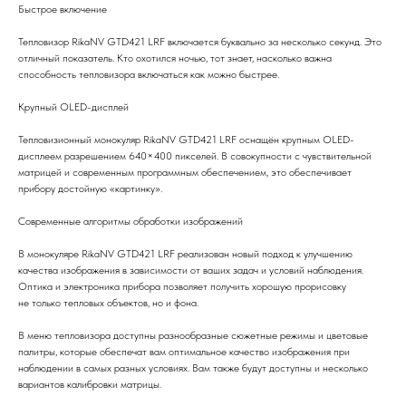
Быстрое включение
Тепловизор RikaNV GTD421 LRF включается буквально за несколько секунд. Это
отличный показатель. Кто охотился ночью, тот знает, насколько важна
способность тепловизора включаться как можно быстрее.
Крупный OLED-дисплей
Тепловизионный монокуляр RikaNV GTD421 LRF оснащён крупным OLED-
дисплеем разрешением 640×400 пикселей. В совокупности с чувствительной
матрицей и современным программным обеспечением, это обеспечивает
прибору достойную «картинку».
Современные алгоритмы обработки изображений
В монокуляре RikaNV GTD421 LRF реализован новый подход к улучшению
качества изображения в зависимости от ваших задач и условий наблюдения.
Оптика и электроника прибора позволяет получить хорошую прорисовку
не только тепловых объектов, но и фона.
В меню тепловизора доступны разнообразные сюжетные режимы и цветовые
палитры, которые обеспечат вам оптимальное качество изображения при
наблюдении в самых разных условиях. Вам также будут доступны и несколько
вариантов калибровки матрицы.