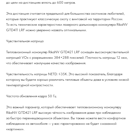
до цели на дистанциях вплоть до 600 метров.
Эта дистанция считается предельной для большинства охотников-любителей,
которые практикуют классическую охоту с винтовкой на территории России.
То есть технические характеристики лазерного дальномера монокуляра RikaNV
GTD411 LRF можно уверенно назвать оптимальными.
Чувствительная матрица
Тепловизионный монокуляр RikaNV GTD421 LRF оснащён высокочувствительной
матрицей VOx с разрешением 384×288 пикселей. Плотность матрицы 12 мкм,
что обеспечивает наилучшее качество изображения.
Чувствительность матрицы NETD: ≤35К. Это высокий показатель, благодаря
которому вы будете хорошо различать тепловые объекты даже в условиях низкой
температурной контрастности.
Частота обновления кадра 50 Гц
Это важный параметр, который обеспечивает тепловизионному монокуляру
RikaNV GTD421 LRF высокую чёткость изображения даже при наблюдении
за быстро перемещающимися объектами. Вы также можете вести комфортное
наблюдение из автомобиля — у вас гарантированно не будет смазанной
«картинки».