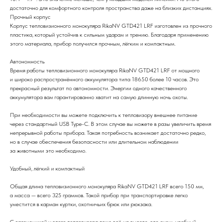
достаточно для комфортного контроля пространства даже на близких дистанциях.
Прочный корпус
Корпус тепловизионного монокуляра RikaNV GTD421 LRF изготовлен из прочного
пластика, который устойчив к сильным ударам и трению. Благодаря применению
этого материала, прибор получился прочным, лёгким и компактным.
Автономность
Время работы тепловизионного монокуляра RikaNV GTD421 LRF от мощного
и широко распространённого аккумулятора типа 18650 более 10 часов. Это
прекрасный результат по автономности. Энергии одного качественного
аккумулятора вам гарантированно хватит на самую длинную ночь охоты.
При необходимости вы можете подключить к тепловизору внешнее питание
через стандартный USB Type-C. В этом случае вы можете в разы увеличить время
непрерывной работы прибора. Такая потребность возникает достаточно редко,
но в случае обеспечения безопасности или длительном наблюдении
за животными это необходимо.
Удобный, лёгкий и компактный
Общая длина тепловизионного монокуляра RikaNV GTD421 LRF всего 150 мм,
а масса — всего 325 граммов. Такой прибор при транспортировке легко
уместится в карман куртки, охотничьих брюк или рюкзака.
С эргономикой у этого тепловизора тоже всё на высоте, это очень удобный