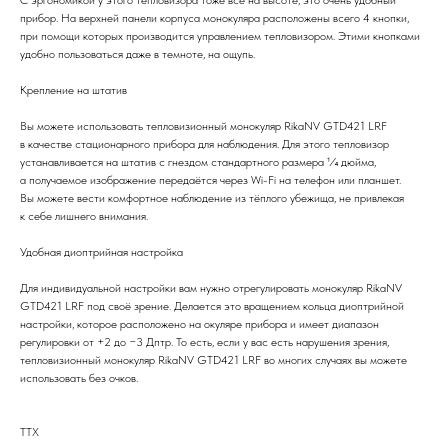
прибор. На верхней панели корпуса монокуляра расположены всего 4 кнопки,
при помощи которых производится управлением тепловизором. Этими кнопками
удобно пользоваться даже в темноте, на ощупь.
Крепление на штатив
Вы можете использовать тепловизионный монокуляр RikaNV GTD421 LRF
в качестве стационарного прибора для наблюдения. Для этого тепловизор
устанавливается на штатив с гнездом стандартного размера 1⁄4 дюйма,
а получаемое изображение передаётся через Wi-Fi на телефон или планшет.
Вы можете вести комфортное наблюдение из тёплого убежища, не привлекая
к себе лишнего внимания.
Удобная диоптрийная настройка
Для индивидуальной настройки вам нужно отрегулировать монокуляр RikaNV
GTD421 LRF под своё зрение. Делается это вращением кольца диоптрийной
настройки, которое расположено на окуляре прибора и имеет диапазон
регулировки от +2 до −3 Дптр. То есть, если у вас есть нарушения зрения,
тепловизионный монокуляр RikaNV GTD421 LRF во многих случаях вы можете
использовать без очков.
ТТХ