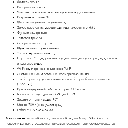
Фото/Видео: да
Воспроизведение: да
Язык: несколько языков на выбор, включая русский язык
Встроенная память: 32 ГБ
Функция «картинка в картинке»: да
Замер расстояния, угловые единицы измерения: AI/MIL
Функция замеров: да
Тепловой трек: да
Лазерный индикатор: да
Функция вывода уведомлений: да
Запись экранного меню: да
Порт: Type-C поддерживает зарядку аккумулятора, передачу данных и
аналоговое видео
Wi-Fi: двустороннее соединение Wi-Fi
Дистанционное управление через приложение: да
Тип батареи Внутренняя литий-ионная батарея большой ёмкости
(18650x2)
Время непрерывной работы батареи: ≥12 часов
Рабочая температура: от -25℃ до +50℃
Защита от пыли и воды: IP67
Масса: 780 г (с аккумулятором)
Габариты: 228x83x83 мм
В комплекте:
внешний кабель, аналоговый видеокабель; USB-кабель для
передачи данных, страховочный ремешок, сумка для переноски, руководство