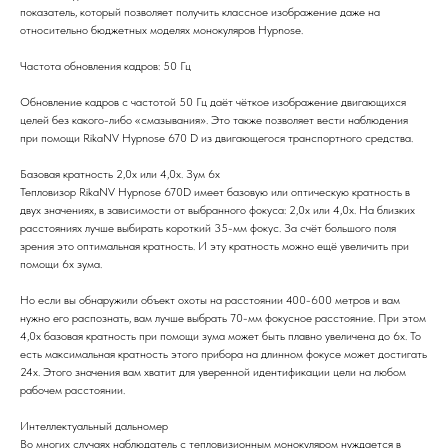
показатель, который позволяет получить классное изображение даже на
относительно бюджетных моделях монокуляров Hypnose.
Частота обновления кадров: 50 Гц
Обновление кадров с частотой 50 Гц даёт чёткое изображение двигающихся
целей без какого-либо «смазывания». Это также позволяет вести наблюдения
при помощи RikaNV Hypnose 670 D из двигающегося транспортного средства.
Базовая кратность 2,0х или 4,0х. Зум 6х
Тепловизор RikaNV Hypnose 670D имеет базовую или оптическую кратность в
двух значениях, в зависимости от выбранного фокуса: 2,0х или 4,0х. На близких
расстояниях лучше выбирать короткий 35-мм фокус. За счёт большого поля
зрения это оптимальная кратность. И эту кратность можно ещё увеличить при
помощи 6х зума.
Но если вы обнаружили объект охоты на расстоянии 400-600 метров и вам
нужно его распознать, вам лучше выбрать 70-мм фокусное расстояние. При этом
4,0х базовая кратность при помощи зума может быть плавно увеличена до 6х. То
есть максимальная кратность этого прибора на длинном фокусе может достигать
24х. Этого значения вам хватит для уверенной идентификации цели на любом
рабочем расстоянии.
Интеллектуальный дальномер
Во многих случаях наблюдатель с тепловизионным монокуляром нуждается в