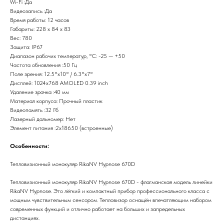
Wi-Fi :Да
Видеозапись :Да
Время работы: 12 часов
Габариты: 228 х 84 х 83
Вес: 780
Защита: IP67
Диапазон рабочих температур, °С: -25 — +50
Частота обновления :50 Гц
Поле зрения: 12.5°x10° / 6.3°x7°
Дисплей: 1024x768 AMOLED 0.39 inch
Удаление зрачка :40 мм
Материал корпуса: Прочный пластик
Видеопамять :32 Гб
Лазерный дальномер: Нет
Элемент питания :2х18650 (встроенные)
Особенности:
Тепловизионный монокуляр RikaNV Hypnose 670D
Тепловизионный монокуляр RikaNV Hypnose 670D - флагманская модель линейки
RikaNV Hypnose. Это лёгкий и компактный прибор профессионального класса с
мощным чувствительным сенсором. Тепловизор оснащён впечатляющим набором
современных функций и отлично работает на больших и запредельных
дистанциях.