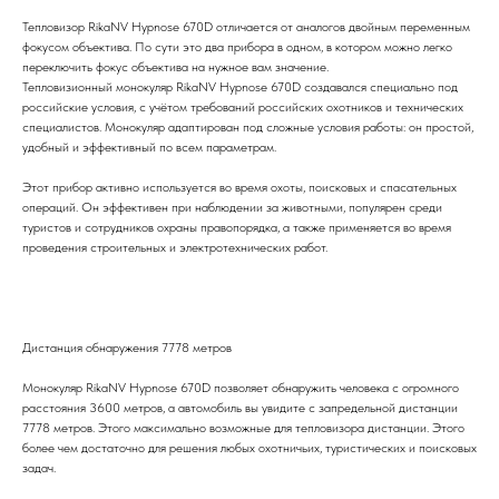
Тепловизор RikaNV Hypnose 670D отличается от аналогов двойным переменным
фокусом объектива. По сути это два прибора в одном, в котором можно легко
переключить фокус объектива на нужное вам значение.
Тепловизионный монокуляр RikaNV Hypnose 670D создавался специально под
российские условия, с учётом требований российских охотников и технических
специалистов. Монокуляр адаптирован под сложные условия работы: он простой,
удобный и эффективный по всем параметрам.
Этот прибор активно используется во время охоты, поисковых и спасательных
операций. Он эффективен при наблюдении за животными, популярен среди
туристов и сотрудников охраны правопорядка, а также применяется во время
проведения строительных и электротехнических работ.
Дистанция обнаружения 7778 метров
Монокуляр RikaNV Hypnose 670D позволяет обнаружить человека с огромного
расстояния 3600 метров, а автомобиль вы увидите с запредельной дистанции
7778 метров. Этого максимально возможные для тепловизора дистанции. Этого
более чем достаточно для решения любых охотничьих, туристических и поисковых
задач.