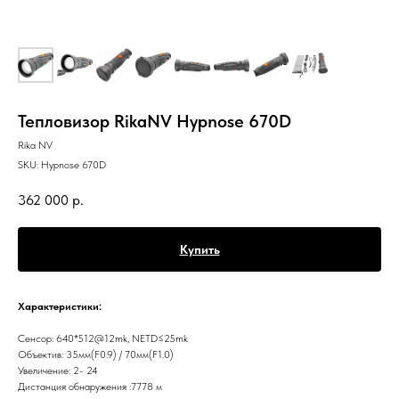
Тепловизор RikaNV Hypnose 670D
Rika NV
SKU:
Hypnose 670D
362 000
р.
Купить
Характеристики:
Сенсор: 640*512@12mk, NETD≤25mk
Объектив: 35мм(F0.9) / 70мм(F1.0)
Увеличение: 2- 24
Дистанция обнаружения :7778 м