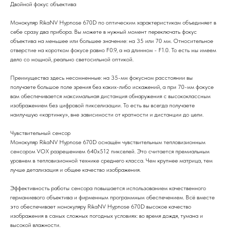
Двойной фокус объектива
Монокуляр RikaNV Hypnose 670D по оптическим характеристикам объединяет в
себе сразу два прибора. Вы можете в нужный момент переключать фокус
объектива на меньшее или большее значение: на 35 или 70 мм. Относительное
отверстие на коротком фокусе равно F0.9, а на длинном - F1.0. То есть мы имеем
дело со мощной, реально светосильной оптикой.
Преимущества здесь несомненные: на 35-мм фокусном расстоянии вы
получаете большое поле зрения без каких-либо искажений, а при 70-мм фокусе
вам обеспечивается максимальная дистанция обнаружения с высококлассным
изображением без цифровой пикселизации. То есть вы всегда получаете
наилучшую «картинку», вне зависимости от кратности и дистанции до цели.
Чувствительный сенсор
Монокуляр RikaNV Hypnose 670D оснащён чувствительным тепловизионным
сенсором VOX разрешением 640х512 пикселей. Это считается премиальным
уровнем в тепловизионной технике среднего класса. Чем крупнее матрица, тем
лучше детализация и общее качество изображения.
Эффективность работы сенсора повышается использованием качественного
германиевого объектива и фирменным программным обеспечением. Всё вместе
это обеспечивает монокуляру RikaNV Hypnose 670D высокое качество
изображения в самых сложных погодных условиях: во время дождя, тумана и
высокой влажности.