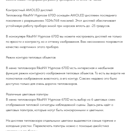
Контрастный АМOLED дисплей
Тепловизор RikaNV Hypnose 670D оснащён АМOLED дисплеем последнего
поколения с разрешением 1024х768 пикселей. Этот дисплей обеспечивает
устойчивую работу прибора зимой при морозах вплоть до -25 градусов.
В монокуляре RikaNV Hypnose 670D вы можете настраивать дисплей не только
по яркости и контрасту, но и оттенку изображения. Вам несомненно понравится
качество «картинки» этого прибора.
Режим контура тепловых объектов
В меню тепловизора RikaNV Hypnose 670D есть интересная и необычная
функция: режим контурного изображения тепловых объектов. То есть вы видите не
полнотелое изображение животного, а его контур. Совсем недавно это было
доступно только для очень дорогих тепловизоров.
Различные цветовые палитры
В меню тепловизора RikaNV Hypnose 670D есть выбор из 6 цветовых схем
отображения тепловой сигнатуры наблюдаемой сцены. Здесь речь идёт о
цветовых палитрах, которые могут быть монохромными и цветными.
На дисплее тепловизора отдельными цветами выделяются самые горячие и
холодные участки. Переключать палитры можно с помощью джойстика
управления прибором.