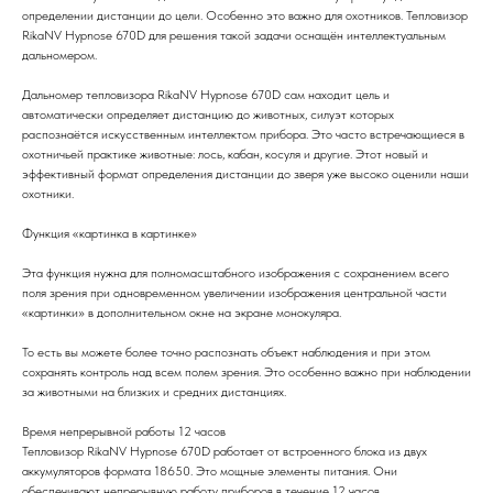
определении дистанции до цели. Особенно это важно для охотников. Тепловизор
RikaNV Hypnose 670D для решения такой задачи оснащён интеллектуальным
дальномером.
Дальномер тепловизора RikaNV Hypnose 670D сам находит цель и
автоматически определяет дистанцию до животных, силуэт которых
распознаётся искусственным интеллектом прибора. Это часто встречающиеся в
охотничьей практике животные: лось, кабан, косуля и другие. Этот новый и
эффективный формат определения дистанции до зверя уже высоко оценили наши
охотники.
Функция «картинка в картинке»
Эта функция нужна для полномасштабного изображения с сохранением всего
поля зрения при одновременном увеличении изображения центральной части
«картинки» в дополнительном окне на экране монокуляра.
То есть вы можете более точно распознать объект наблюдения и при этом
сохранять контроль над всем полем зрения. Это особенно важно при наблюдении
за животными на близких и средних дистанциях.
Время непрерывной работы 12 часов
Тепловизор RikaNV Hypnose 670D работает от встроенного блока из двух
аккумуляторов формата 18650. Это мощные элементы питания. Они
обеспечивают непрерывную работу приборов в течение 12 часов.