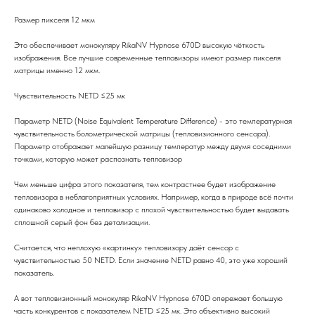
Размер пикселя 12 мкм
Это обеспечивает монокуляру RikaNV Hypnose 670D высокую чёткость
изображения. Все лучшие современные тепловизоры имеют размер пикселя
матрицы именно 12 мкм.
Чувствительность NEТD ≤25 мк
Параметр NETD (Noise Equivalent Temperature Difference) - это температурная
чувствительность болометрической матрицы (тепловизионного сенсора).
Параметр отображает малейшую разницу температур между двумя соседними
точками, которую может распознать тепловизор
Чем меньше цифра этого показателя, тем контрастнее будет изображение
тепловизора в неблагоприятных условиях. Например, когда в природе всё почти
одинаково холодное и тепловизор с плохой чувствительностью будет выдавать
сплошной серый фон без детализации.
Считается, что неплохую «картинку» тепловизору даёт сенсор с
чувствительностью 50 NETD. Если значение NETD равно 40, это уже хороший
показатель.
А вот тепловизионный монокуляр RikaNV Hypnose 670D опережает большую
часть конкурентов с показателем NEТD ≤25 мк. Это объективно высокий