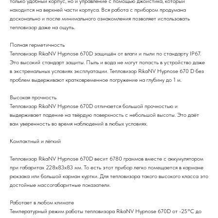
только удобный корпус, но и управление с помощью джойстика, который
находится на верхней части корпуса. Вся работа с прибором продумана
досконально и после минимального ознакомления позволяет использовать
тепловизор даже на ощупь.
Полная герметичность
Тепловизор RikaNV Hypnose 670D защищён от влаги и пыли по стандарту IP67.
Это высокий стандарт защиты. Пыль и вода не могут попасть в устройство даже
в экстремальных условиях эксплуатации. Тепловизор RikaNV Hypnose 670 D без
проблем выдерживают кратковременное погружение на глубину до 1 м.
Высокая прочность
Тепловизор RikaNV Hypnose 670D отличается большой прочностью и
выдерживает падение на твёрдую поверхность с небольшой высоты. Это даёт
вам уверенность во время наблюдений в любых условиях.
Компактный и лёгкий
Тепловизор RikaNV Hypnose 670D весит 6780 граммов вместе с аккумулятором
при габаритах 228x83x83 мм. То есть этот прибор легко помещается в кармане
рюкзака или большой карман куртки. Для тепловизора такого высокого класса это
достойные массогабаритные показатели.
Работает в любом климате
Температурный режим работы тепловизора RikaNV Hypnose 670D от -25°C до