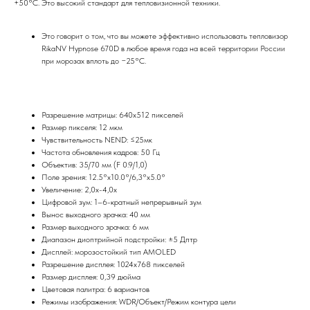
+50°C. Это высокий стандарт для тепловизионной техники.
Это говорит о том, что вы можете эффективно использовать тепловизор
RikaNV Hypnose 670D в любое время года на всей территории России
при морозах вплоть до −25°C.
Разрешение матрицы: 640х512 пикселей
Размер пикселя: 12 мкм
Чувствительность NEND: ≤25мк
Частота обновления кадров: 50 Гц
Объектив: 35/70 мм (F 0.9/1,0)
Поле зрения: 12.5°x10.0°/6,3°x5.0°
Увеличение: 2,0х-4,0х
Цифровой зум: 1–6-кратный непрерывный зум
Вынос выходного зрачка: 40 мм
Размер выходного зрачка: 6 мм
Диапазон диоптрийной подстройки: ±5 Дптр
Дисплей: морозостойкий тип AMOLED
Разрешение дисплея: 1024x768 пикселей
Размер дисплея: 0,39 дюйма
Цветовая палитра: 6 вариантов
Режимы изображения: WDR/Объект/Режим контура цели