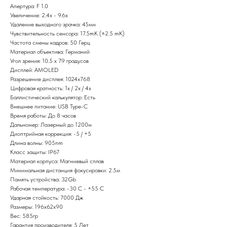
Апертура: F 1.0
Увеличение: 2.4x - 9.6x
Удаление выходного зрачка: 45мм
Чувствительность сенсора: 17.5mK (±2.5 mK)
Частота смены кадров: 50 Герц
Материал объектива: Германий
Угол зрения: 10.5 x 7.9 градусов
Дисплей: AMOLED
Разрешение дисплея: 1024x768
Цифровая кратность: 1x / 2x / 4x
Баллистический калькулятор: Есть
Внешнее питание: USB Type-C
Время работы: До 8 часов
Дальномер: Лазерный до 1200м
Диоптрийная коррекция: -5 / +5
Длина волны: 905nm
Класс защиты: IP67
Материал корпуса: Магниевый сплав
Минимальная дистанция фокусировки: 2.5м
Память устройства: 32Gb
Рабочая температура: -30 C - +55 C
Ударная стойкость: 7000 Дж
Размеры: 196x62x90
Вес: 585гр
Гарантия производителя: 5 Лет