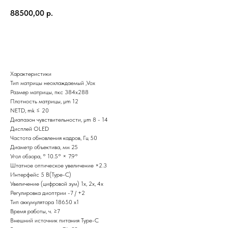
88500,00
р.
Купить
Характеристики
Тип матрицы неохлаждаемый ,Vox
Размер матрицы, пкс 384x288
Плотность матрицы, µm 12
NETD, mk ≤ 20
Диапазон чувствительности, μm 8 - 14
Дисплей OLED
Частота обновления кадров, Гц 50
Диаметр объектива, мм 25
Угол обзора, ° 10.5° × 7.9°
Штатное оптическое увеличение ×2.3
Интерфейс 5 В(Type-C)
Увеличение (цифровой зум) 1x, 2x, 4x
Регулировка диоптрии -7 / +2
Тип аккумуляторa 18650 x1
Время работы, ч. ≥7
Внешний источник питания Type-C