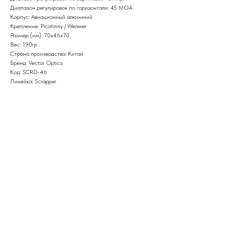
Диапазон регулировок по горизонтали: 45 МОА
Корпус: Авиационный алюминий
Крепление: Picatinny / Weawer
Размер (мм): 70x46x70
Вес: 190гр
Страна производства: Китай
Бренд: Vector Optics
Код: SCRD-46
Линейка: Scrapper