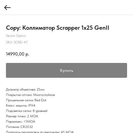
Copy: Коллиматор Scrapper 1x25 GenII
Vector Optics
SKU:
SCRD-47
14990,00
р.
Купить
Диаметр объектива: 25мм
Покрытие оптики: Многослойное
Прицельная сетка: Red Dot
Класс защиты: IPX4
Подсветка сетки: 8 уровней
Размер точки: 2 МОА
Параллакс: <1MOA
Питание: CR2032
Диапазон регулировок по вертикали: 45 МОА