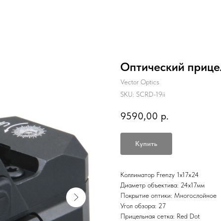
Оптический прицел
Vector Optics
SKU:
SCRD-19ii
9590,00
р.
Купить
Коллиматор Frenzy 1x17x24
Диаметр объектива: 24x17мм
Покрытие оптики: Многослойное
Угол обзора: 27
Прицельная сетка: Red Dot