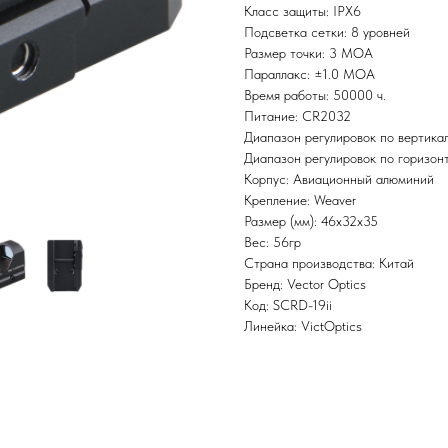
Класс защиты: IPX6
Подсветка сетки: 8 уровней
Размер точки: 3 МОА
Параллакс: ±1.0 МОА
Время работы: 50000 ч.
Питание: CR2032
Диапазон регулировок по вертик
Диапазон регулировок по горизо
Корпус: Авиационный алюминий
Крепление: Weaver
Размер (мм): 46x32x35
Вес: 56гр
Страна производства: Китай
Бренд: Vector Optics
Код: SCRD-19ii
Линейка: VictOptics