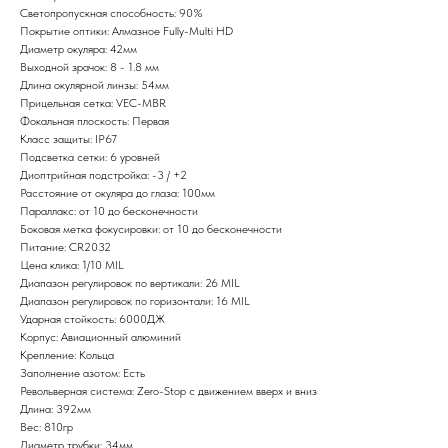
Светопропускная способность: 90%
Покрытие оптики: Алмазное Fully-Multi HD
Диаметр окуляра: 42мм
Выходной зрачок: 8 - 1.8 мм
Длина окулярной линзы: 54мм
Прицельная сетка: VEC-MBR
Фокальная плоскость: Первая
Класс защиты: IP67
Подсветка сетки: 6 уровней
Диоптрийная подстройка: -3 / +2
Расстояние от окуляра до глаза: 100мм
Параллакс: от 10 до бесконечности
Боковая метка фокусировки: от 10 до бесконечности
Питание: CR2032
Цена клика: 1/10 MIL
Диапазон регулировок по вертикали: 26 MIL
Диапазон регулировок по горизонтали: 16 MIL
Ударная стойкость: 6000ДЖ
Корпус: Авиационный алюминий
Крепление: Кольца
Заполнение азотом: Есть
Револьверная система: Zero-Stop с движением вверх и вниз
Длина: 392мм
Вес: 810гр
Диаметр трубки: 34мм